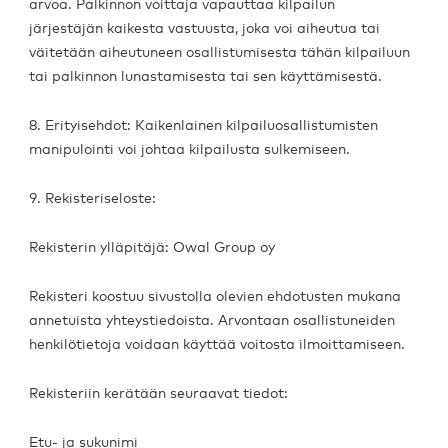
arvoa. Palkinnon voittaja vapauttaa kilpailun
järjestäjän kaikesta vastuusta, joka voi aiheutua tai
väitetään aiheutuneen osallistumisesta tähän kilpailuun
tai palkinnon lunastamisesta tai sen käyttämisestä.
8. Erityisehdot: Kaikenlainen kilpailuosallistumisten
manipulointi voi johtaa kilpailusta sulkemiseen.
9. Rekisteriseloste:
Rekisterin ylläpitäjä: Owal Group oy
Rekisteri koostuu sivustolla olevien ehdotusten mukana
annetuista yhteystiedoista. Arvontaan osallistuneiden
henkilötietoja voidaan käyttää voitosta ilmoittamiseen.
Rekisteriin kerätään seuraavat tiedot:
Etu- ja sukunimi