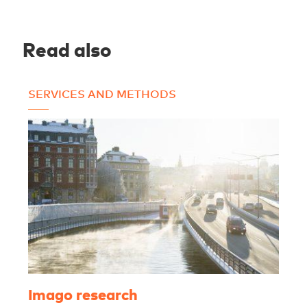
Read also
SERVICES AND METHODS
S
Imago research
I