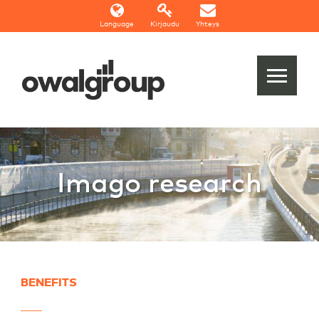
Language
Kirjaudu
Yhteys
Imago research
BENEFITS