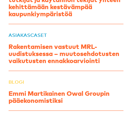
tutkijat ja käytännön tekijät yhteen
kehittämään kestävämpää
kaupunkiympäristöä
ASIAKASCASET
Rakentamisen vastuut MRL-
uudistuksessa – muutosehdotusten
vaikutusten ennakkoarviointi
BLOGI
Emmi Martikainen Owal Groupin
pääekonomistiksi