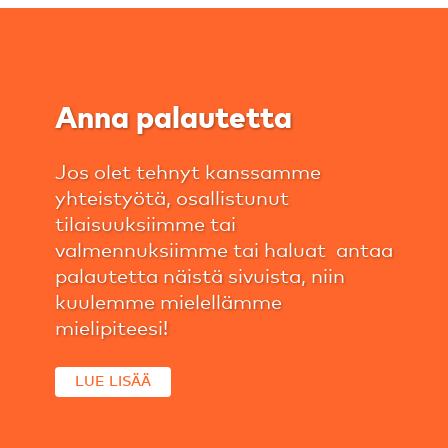
Anna palautetta
Jos olet tehnyt kanssamme
yhteistyötä, osallistunut
tilaisuuksiimme tai
valmennuksiimme tai haluat antaa
palautetta näistä sivuista, niin
kuulemme mielellämme
mielipiteesi!
LUE LISÄÄ