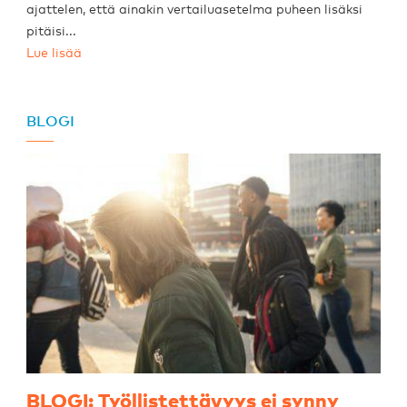
ajattelen, että ainakin vertailuasetelma puheen lisäksi
pitäisi...
Lue lisää
BLOGI
BLOGI: Työllistettävyys ei synny