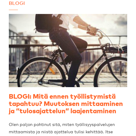
BLOGI
BLOGI: Mitä ennen työllistymistä
tapahtuu? Muutoksen mittaaminen
ja ”tulosajattelun” laajentaminen
Olen paljon pohtinut sitä, miten työllisyyspalvelujen
mittaamista ja niistä ajattelua tulisi kehittää. Itse