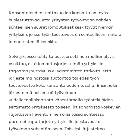
Kansantalouden tuottavuuden kannalta on myös
huolestuttavaa, että yritysten työvoimaan nähden
suhteellisen suuret lomautukset keskittyvät hieman
yrityksiin, joissa työn tuottavuus on suhteellisen matala
lomautusten jälkeenkin.
Selvityksessä tehty talousteoreettinen mallianalyysi
osoittaa, että lomautusjärjestelmän yrityksille
tarjoama joustavuus ei väistämättä tarkoita, että
järjestelmä nostaisi tuotantoa tai edes työn
tuottavuutta koko kansantalouden tasolla. Ensinnäkin
järjestelmä heikentää työvoiman
uudelleenallokaatiota vähentämällä työntekijöiden
siirtymistä yrityksestä toiseen. Irtisanomista koskevien
rajoitusten lieventäminen olisi tässä suhteessa
parempi tapa tarjota yrityksille joustavuutta
työvoiman vähentämiseen. Toiseksi järjestelmä