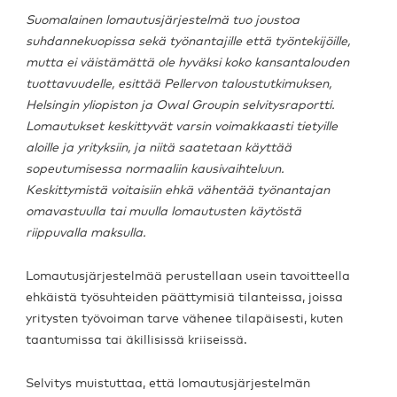
Suomalainen lomautusjärjestelmä tuo joustoa
suhdannekuopissa sekä työnantajille että työntekijöille,
mutta ei väistämättä ole hyväksi koko kansantalouden
tuottavuudelle, esittää Pellervon taloustutkimuksen,
Helsingin yliopiston ja Owal Groupin selvitysraportti.
Lomautukset keskittyvät varsin voimakkaasti tietyille
aloille ja yrityksiin, ja niitä saatetaan käyttää
sopeutumisessa normaaliin kausivaihteluun.
Keskittymistä voitaisiin ehkä vähentää työnantajan
omavastuulla tai muulla lomautusten käytöstä
riippuvalla maksulla.
Lomautusjärjestelmää perustellaan usein tavoitteella
ehkäistä työsuhteiden päättymisiä tilanteissa, joissa
yritysten työvoiman tarve vähenee tilapäisesti, kuten
taantumissa tai äkillisissä kriiseissä.
Selvitys muistuttaa, että lomautusjärjestelmän