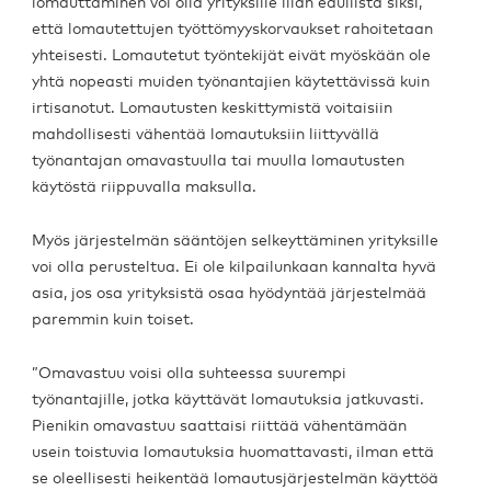
lomauttaminen voi olla yrityksille liian edullista siksi,
että lomautettujen työttömyyskorvaukset rahoitetaan
yhteisesti. Lomautetut työntekijät eivät myöskään ole
yhtä nopeasti muiden työnantajien käytettävissä kuin
irtisanotut. Lomautusten keskittymistä voitaisiin
mahdollisesti vähentää lomautuksiin liittyvällä
työnantajan omavastuulla tai muulla lomautusten
käytöstä riippuvalla maksulla.
Myös järjestelmän sääntöjen selkeyttäminen yrityksille
voi olla perusteltua. Ei ole kilpailunkaan kannalta hyvä
asia, jos osa yrityksistä osaa hyödyntää järjestelmää
paremmin kuin toiset.
”Omavastuu voisi olla suhteessa suurempi
työnantajille, jotka käyttävät lomautuksia jatkuvasti.
Pienikin omavastuu saattaisi riittää vähentämään
usein toistuvia lomautuksia huomattavasti, ilman että
se oleellisesti heikentää lomautusjärjestelmän käyttöä