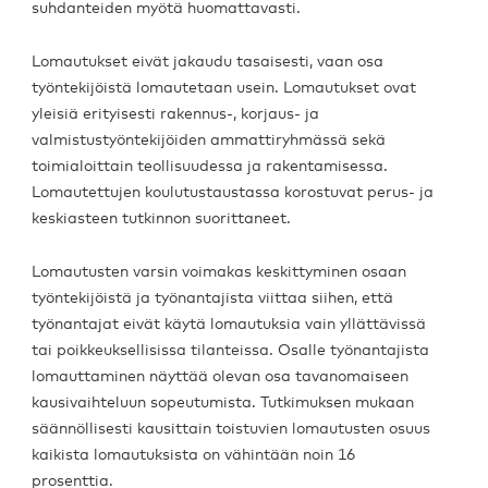
suhdanteiden myötä huomattavasti.
Lomautukset eivät jakaudu tasaisesti, vaan osa
työntekijöistä lomautetaan usein. Lomautukset ovat
yleisiä erityisesti rakennus-, korjaus- ja
valmistustyöntekijöiden ammattiryhmässä sekä
toimialoittain teollisuudessa ja rakentamisessa.
Lomautettujen koulutustaustassa korostuvat perus- ja
keskiasteen tutkinnon suorittaneet.
Lomautusten varsin voimakas keskittyminen osaan
työntekijöistä ja työnantajista viittaa siihen, että
työnantajat eivät käytä lomautuksia vain yllättävissä
tai poikkeuksellisissa tilanteissa. Osalle työnantajista
lomauttaminen näyttää olevan osa tavanomaiseen
kausivaihteluun sopeutumista. Tutkimuksen mukaan
säännöllisesti kausittain toistuvien lomautusten osuus
kaikista lomautuksista on vähintään noin 16
prosenttia.