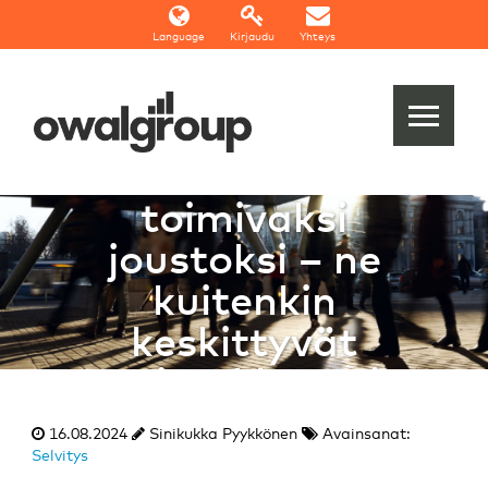
Language
Kirjaudu
Yhteys
Selvitys:
Lomautukset
koetaan
toimivaksi
joustoksi – ne
kuitenkin
keskittyvät
voimakkaasti
tietyille aloille ja
16.08.2024
Sinikukka Pyykkönen
Avainsanat:
yrityksiin
Selvitys