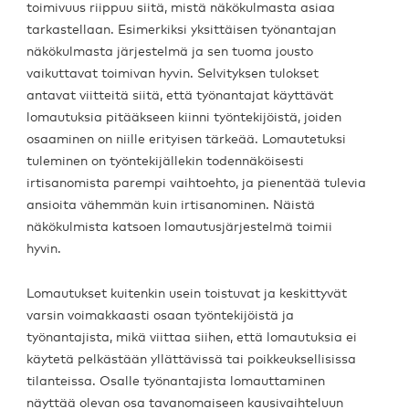
toimivuus riippuu siitä, mistä näkökulmasta asiaa
tarkastellaan. Esimerkiksi yksittäisen työnantajan
näkökulmasta järjestelmä ja sen tuoma jousto
vaikuttavat toimivan hyvin. Selvityksen tulokset
antavat viitteitä siitä, että työnantajat käyttävät
lomautuksia pitääkseen kiinni työntekijöistä, joiden
osaaminen on niille erityisen tärkeää. Lomautetuksi
tuleminen on työntekijällekin todennäköisesti
irtisanomista parempi vaihtoehto, ja pienentää tulevia
ansioita vähemmän kuin irtisanominen. Näistä
näkökulmista katsoen lomautusjärjestelmä toimii
hyvin.
Lomautukset kuitenkin usein toistuvat ja keskittyvät
varsin voimakkaasti osaan työntekijöistä ja
työnantajista, mikä viittaa siihen, että lomautuksia ei
käytetä pelkästään yllättävissä tai poikkeuksellisissa
tilanteissa. Osalle työnantajista lomauttaminen
näyttää olevan osa tavanomaiseen kausivaihteluun