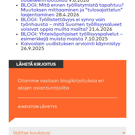
uudelleenmuotoilua
9.6.2026
BLOGI: Mitä ennen työllistymistä tapahtuu?
Muutoksen mittaaminen ja ”tulosajattelun”
laajentaminen
28.4.2026
BLOGI: Työllistettävyys ei synny vain
työnhausta – mitä Suomen työllisyysalueet
voisivat oppia muilta mailta?
21.4.2026
BLOGI: Yhteisöpohjaiset työllisyyspalvelut –
esimerkkejä muista maista
7.10.2025
Kaivoslain uudistuksen arviointi käynnistyy
26.9.2025
LÄHETÄ KIRJOITUS
Otamme vastaan blogikirjoituksia eri
alojen asiantuntijoilta
AINEISTON LÄHETYS
Arkistot