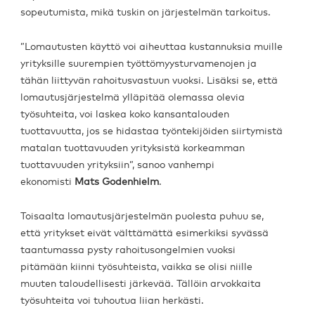
sopeutumista, mikä tuskin on järjestelmän tarkoitus.
”Lomautusten käyttö voi aiheuttaa kustannuksia muille
yrityksille suurempien työttömyysturvamenojen ja
tähän liittyvän rahoitusvastuun vuoksi. Lisäksi se, että
lomautusjärjestelmä ylläpitää olemassa olevia
työsuhteita, voi laskea koko kansantalouden
tuottavuutta, jos se hidastaa työntekijöiden siirtymistä
matalan tuottavuuden yrityksistä korkeamman
tuottavuuden yrityksiin”, sanoo vanhempi
ekonomisti
Mats Godenhielm
.
Toisaalta lomautusjärjestelmän puolesta puhuu se,
että yritykset eivät välttämättä esimerkiksi syvässä
taantumassa pysty rahoitusongelmien vuoksi
pitämään kiinni työsuhteista, vaikka se olisi niille
muuten taloudellisesti järkevää. Tällöin arvokkaita
työsuhteita voi tuhoutua liian herkästi.