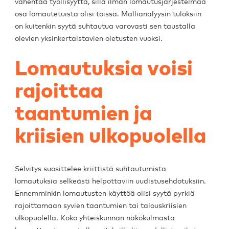
vähentää työllisyyttä, sillä ilman lomautusjärjestelmää
osa lomautetuista olisi töissä. Mallianalyysin tuloksiin
on kuitenkin syytä suhtautua varovasti sen taustalla
olevien yksinkertaistavien oletusten vuoksi.
Lomautuksia voisi
rajoittaa
taantumien ja
kriisien ulkopuolella
Selvitys suosittelee kriittistä suhtautumista
lomautuksia selkeästi helpottaviin uudistusehdotuksiin.
Ennemminkin lomautusten käyttöä olisi syytä pyrkiä
rajoittamaan syvien taantumien tai talouskriisien
ulkopuolella. Koko yhteiskunnan näkökulmasta