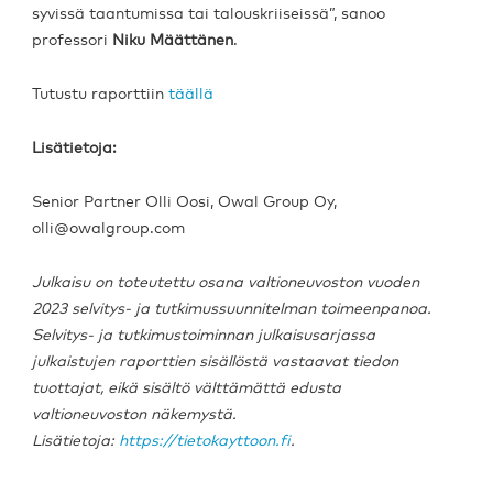
syvissä taantumissa tai talouskriiseissä”, sanoo
professori
Niku Määttänen
.
Tutustu raporttiin
täällä
Lisätietoja:
Senior Partner Olli Oosi, Owal Group Oy,
olli@owalgroup.com
Julkaisu on toteutettu osana valtioneuvoston vuoden
2023 selvitys- ja tutkimussuunnitelman toimeenpanoa.
Selvitys- ja tutkimustoiminnan julkaisusarjassa
julkaistujen raporttien sisällöstä vastaavat tiedon
tuottajat, eikä sisältö välttämättä edusta
valtioneuvoston näkemystä.
Lisätietoja:
https://tietokayttoon.fi
.