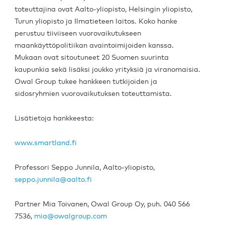
toteuttajina ovat Aalto-yliopisto, Helsingin yliopisto,
Turun yliopisto ja Ilmatieteen laitos. Koko hanke
perustuu tiiviiseen vuorovaikutukseen
maankäyttöpolitiikan avaintoimijoiden kanssa.
Mukaan ovat sitoutuneet 20 Suomen suurinta
kaupunkia sekä lisäksi joukko yrityksiä ja viranomaisia.
Owal Group tukee hankkeen tutkijoiden ja
sidosryhmien vuorovaikutuksen toteuttamista.
Lisätietoja hankkeesta:
www.smartland.fi
Professori Seppo Junnila, Aalto-yliopisto,
seppo.junnila@aalto.fi
Partner Mia Toivanen, Owal Group Oy, puh. 040 566
7536,
mia@owalgroup.com