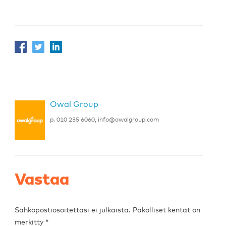
Owal Group
p. 010 235 6060,
info@owalgroup.com
Vastaa
Sähköpostiosoitettasi ei julkaista.
Pakolliset kentät on
merkitty
*