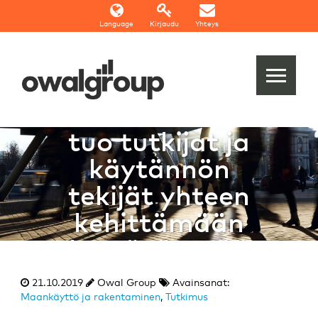
Language
Kirjaudu
Yhteys
Smartland-
tutkimushanke
tuo tutkijat ja
käytännön
tekijät yhteen
kehittämään
kestävämpää
kaupunkiympäristö
21.10.2019
Owal Group
Avainsanat:
Maankäyttö ja rakentaminen
,
Tutkimus