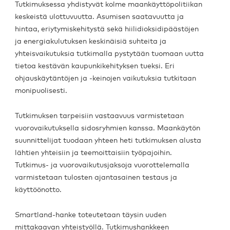
Tutkimuksessa yhdistyvät kolme maankäyttöpolitiikan
keskeistä ulottuvuutta. Asumisen saatavuutta ja
hintaa, eriytymiskehitystä sekä hiilidioksidipäästöjen
ja energiakulutuksen keskinäisiä suhteita ja
yhteisvaikutuksia tutkimalla pystytään tuomaan uutta
tietoa kestävän kaupunkikehityksen tueksi. Eri
ohjauskäytäntöjen ja -keinojen vaikutuksia tutkitaan
monipuolisesti.
Tutkimuksen tarpeisiin vastaavuus varmistetaan
vuorovaikutuksella sidosryhmien kanssa. Maankäytön
suunnittelijat tuodaan yhteen heti tutkimuksen alusta
lähtien yhteisiin ja teemoittaisiin työpajoihin.
Tutkimus- ja vuorovaikutusjaksoja vuorottelemalla
varmistetaan tulosten ajantasainen testaus ja
käyttöönotto.
Smartland-hanke toteutetaan täysin uuden
mittakaavan yhteistyöllä. Tutkimushankkeen