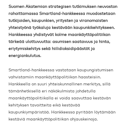
Suomen Akatemian strategisen tutkimuksen neuvoston
rahoittamassa Smartland-hankkeessa muodostetaan
tutkijoiden, kaupunkien, yritysten ja viranomaisten
yhteistyönä työkaluja kestävään kaupunkikehitykseen.
Hankkeessa yhdistyvät kolme maankäyttöpolitiikan
tärkeää ulottuvuutta: asumisen saatavuus ja hinta,
eriytymiskehitys sekä hiilidioksidipäästöt ja
energiankulutus.
Smartland-hankkeessa vastataan kaupungistumisen
vahvistamiin maankäyttöpolitiikan haasteisiin.
Hankkeella on suuri yhteiskunnallinen merkitys, sillä
tämänhetkisellä eri näkökulmista johdetulla
maankäyttöpolitiikalla ei voida saavuttaa kestävän
kehityksen tavoitteita eikä kestävää
kaupunkiympäristöä. Hankkeessa pyritään löytämään
kestäviä maankäyttöpolitiikan ohjauskeinoja.