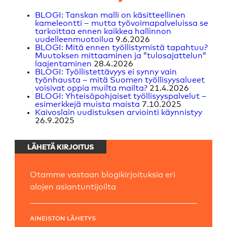
BLOGI: Tanskan malli on käsitteellinen
kameleontti – mutta työvoimapalveluissa se
tarkoittaa ennen kaikkea hallinnon
uudelleenmuotoilua
9.6.2026
BLOGI: Mitä ennen työllistymistä tapahtuu?
Muutoksen mittaaminen ja ”tulosajattelun”
laajentaminen
28.4.2026
BLOGI: Työllistettävyys ei synny vain
työnhausta – mitä Suomen työllisyysalueet
voisivat oppia muilta mailta?
21.4.2026
BLOGI: Yhteisöpohjaiset työllisyyspalvelut –
esimerkkejä muista maista
7.10.2025
Kaivoslain uudistuksen arviointi käynnistyy
26.9.2025
LÄHETÄ KIRJOITUS
Otamme vastaan blogikirjoituksia eri
alojen asiantuntijoilta
AINEISTON LÄHETYS