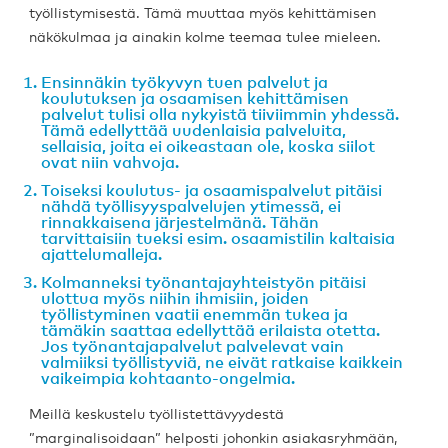
työllistymisestä. Tämä muuttaa myös kehittämisen
näkökulmaa ja ainakin kolme teemaa tulee mieleen.
Ensinnäkin työkyvyn tuen palvelut ja
koulutuksen ja osaamisen kehittämisen
palvelut tulisi olla nykyistä tiiviimmin yhdessä.
Tämä edellyttää uudenlaisia palveluita,
sellaisia, joita ei oikeastaan ole, koska siilot
ovat niin vahvoja.
Toiseksi koulutus- ja osaamispalvelut pitäisi
nähdä työllisyyspalvelujen ytimessä, ei
rinnakkaisena järjestelmänä. Tähän
tarvittaisiin tueksi esim. osaamistilin kaltaisia
ajattelumalleja.
Kolmanneksi työnantajayhteistyön pitäisi
ulottua myös niihin ihmisiin, joiden
työllistyminen vaatii enemmän tukea ja
tämäkin saattaa edellyttää erilaista otetta.
Jos työnantajapalvelut palvelevat vain
valmiiksi työllistyviä, ne eivät ratkaise kaikkein
vaikeimpia kohtaanto-ongelmia.
Meillä keskustelu työllistettävyydestä
”marginalisoidaan” helposti johonkin asiakasryhmään,