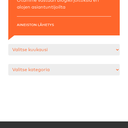
Otamme vastaan blogikirjoituksia eri
alojen asiantuntijoilta
AINEISTON LÄHETYS
Arkistot
Kategoriat