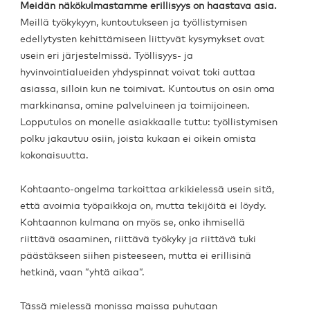
Meidän näkökulmastamme erillisyys on haastava asia.
Meillä työkykyyn, kuntoutukseen ja työllistymisen
edellytysten kehittämiseen liittyvät kysymykset ovat
usein eri järjestelmissä. Työllisyys- ja
hyvinvointialueiden yhdyspinnat voivat toki auttaa
asiassa, silloin kun ne toimivat. Kuntoutus on osin oma
markkinansa, omine palveluineen ja toimijoineen.
Lopputulos on monelle asiakkaalle tuttu: työllistymisen
polku jakautuu osiin, joista kukaan ei oikein omista
kokonaisuutta.
Kohtaanto-ongelma tarkoittaa arkikielessä usein sitä,
että avoimia työpaikkoja on, mutta tekijöitä ei löydy.
Kohtaannon kulmana on myös se, onko ihmisellä
riittävä osaaminen, riittävä työkyky ja riittävä tuki
päästäkseen siihen pisteeseen, mutta ei erillisinä
hetkinä, vaan ”yhtä aikaa”.
Tässä mielessä monissa maissa puhutaan