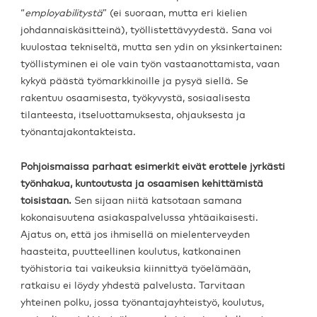
“
employabilitystä
” (ei suoraan, mutta eri kielien
johdannaiskäsitteinä), työllistettävyydestä. Sana voi
kuulostaa tekniseltä, mutta sen ydin on yksinkertainen:
työllistyminen ei ole vain työn vastaanottamista, vaan
kykyä päästä työmarkkinoille ja pysyä siellä. Se
rakentuu osaamisesta, työkyvystä, sosiaalisesta
tilanteesta, itseluottamuksesta, ohjauksesta ja
työnantajakontakteista.
Pohjoismaissa parhaat esimerkit eivät erottele jyrkästi
työnhakua, kuntoutusta ja osaamisen kehittämistä
toisistaan.
Sen sijaan niitä katsotaan samana
kokonaisuutena asiakaspalvelussa yhtäaikaisesti.
Ajatus on, että jos ihmisellä on mielenterveyden
haasteita, puutteellinen koulutus, katkonainen
työhistoria tai vaikeuksia kiinnittyä työelämään,
ratkaisu ei löydy yhdestä palvelusta. Tarvitaan
yhteinen polku, jossa työnantajayhteistyö, koulutus,