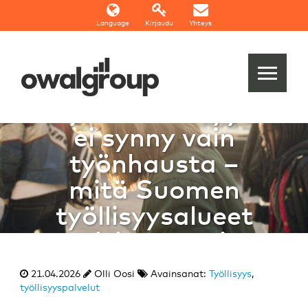
Language
Kirjaudu
Yhteys
BLOGI:
Työllistettävyys
ei synny vain
työnhausta –
mitä Suomen
työllisyysalueet
voisivat oppia
muilta mailta?
21.04.2026
Olli Oosi
Avainsanat:
Työllisyys
,
työllisyyspalvelut