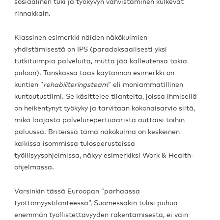
sosiaalinen tuki ja työkyvyn vahvistaminen kulkevat
rinnakkain.
Klassinen esimerkki näiden näkökulmien
yhdistämisestä on IPS (paradoksaalisesti yksi
tutkituimpia palveluita, mutta jää kalleutensa takia
piiloon). Tanskassa taas käytännön esimerkki on
kuntien ”
rehabiliteringsteam
” eli moniammatillinen
kuntoutustiimi. Se käsittelee tilanteita, joissa ihmisellä
on heikentynyt työkyky ja tarvitaan kokonaisarvio siitä,
mikä laajasta palvelurepertuaarista auttaisi töihin
paluussa. Briteissä tämä näkökulma on keskeinen
kaikissa isommissa tulosperusteissa
työllisyysohjelmissa, näkyy esimerkiksi Work & Health-
ohjelmassa.
Varsinkin tässä Euroopan ”parhaassa
työttömyystilanteessa”, Suomessakin tulisi puhua
enemmän työllistettävyyden rakentamisesta, ei vain