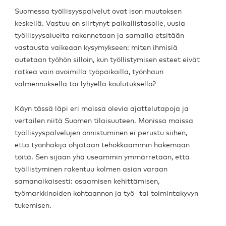
Suomessa työllisyyspalvelut ovat ison muutoksen
keskellä. Vastuu on siirtynyt paikallistasolle, uusia
työllisyysalueita rakennetaan ja samalla etsitään
vastausta vaikeaan kysymykseen: miten ihmisiä
autetaan työhön silloin, kun työllistymisen esteet eivät
ratkea vain avoimilla työpaikoilla, työnhaun
valmennuksella tai lyhyellä koulutuksella?
Käyn tässä läpi eri maissa olevia ajattelutapoja ja
vertailen niitä Suomen tilaisuuteen. Monissa maissa
työllisyyspalvelujen onnistuminen ei perustu siihen,
että työnhakija ohjataan tehokkaammin hakemaan
töitä. Sen sijaan yhä useammin ymmärretään, että
työllistyminen rakentuu kolmen asian varaan
samanaikaisesti: osaamisen kehittämisen,
työmarkkinoiden kohtaannon ja työ- tai toimintakyvyn
tukemisen.