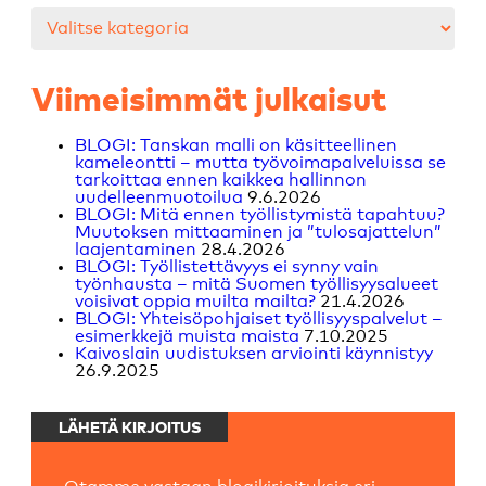
Kategoriat
Viimeisimmät julkaisut
BLOGI: Tanskan malli on käsitteellinen
kameleontti – mutta työvoimapalveluissa se
tarkoittaa ennen kaikkea hallinnon
uudelleenmuotoilua
9.6.2026
BLOGI: Mitä ennen työllistymistä tapahtuu?
Muutoksen mittaaminen ja ”tulosajattelun”
laajentaminen
28.4.2026
BLOGI: Työllistettävyys ei synny vain
työnhausta – mitä Suomen työllisyysalueet
voisivat oppia muilta mailta?
21.4.2026
BLOGI: Yhteisöpohjaiset työllisyyspalvelut –
esimerkkejä muista maista
7.10.2025
Kaivoslain uudistuksen arviointi käynnistyy
26.9.2025
LÄHETÄ KIRJOITUS