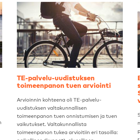
TE-palvelu-uudistuksen
toimeenpanon tuen arviointi
Arvioinnin kohteena oli TE-palvelu-
uudistuksen valtakunnallisen
S
toimeenpanon tuen onnistumisen ja tuen
n
m
vaikutukset. Valtakunnallista
p
toimeenpanon tukea arvioitiin eri tasoilla:
r