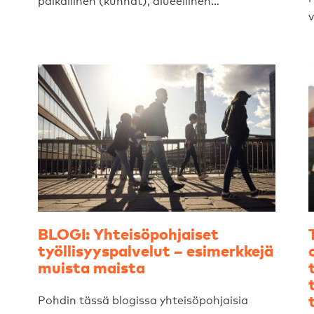
paikallinen (kunnat), alueellinen…
BLOGI: Yhteisöpohjaiset
työllisyyspalvelut – esimerkkejä
muista maista
Pohdin tässä blogissa yhteisöpohjaisia