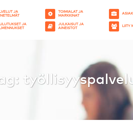
LVELUT JA
TOIMIALAT JA
ASIA
NETELMÄT
MARKKINAT
ULUTUKSET JA
JULKAISUT JA
LIITY
LMENNUKSET
AINEISTOT
ag: työllisyyspalvel