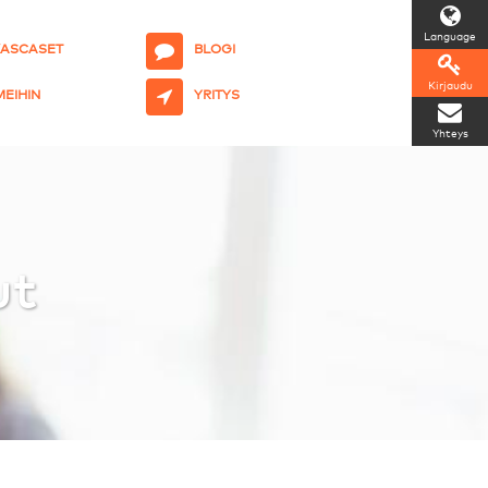
Language
KASCASET
BLOGI
Kirjaudu
 MEIHIN
YRITYS
Yhteys
ut