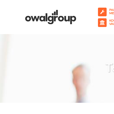
PA
ME
KO
VA
T