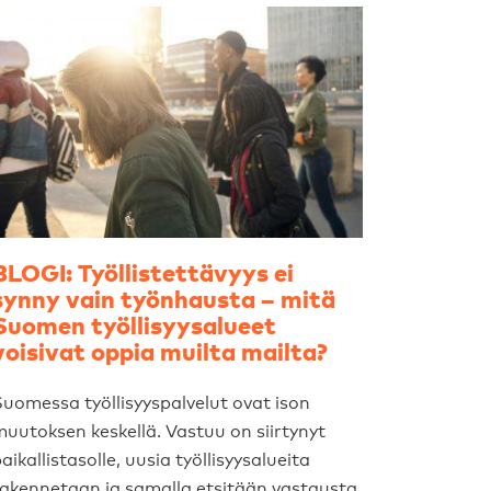
BLOGI: Työllistettävyys ei
synny vain työnhausta – mitä
Suomen työllisyysalueet
voisivat oppia muilta mailta?
uomessa työllisyyspalvelut ovat ison
uutoksen keskellä. Vastuu on siirtynyt
aikallistasolle, uusia työllisyysalueita
akennetaan ja samalla etsitään vastausta