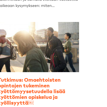
vaikeaan kysymykseen: miten…
Tutkimus: Omaehtoisten
opintojen tukeminen
työttömyysetuudella lisää
työttömien opiskelua ja
työllisyyttä￼