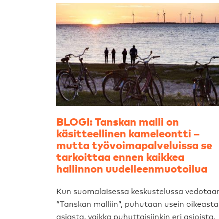
BLOGI: Tanskan malli on
käsitteellinen kameleontti –
mutta työvoimapalveluissa se
tarkoittaa ennen kaikkea
hallinnon uudelleenmuotoilua
Kun suomalaisessa keskustelussa vedotaa
“Tanskan malliin”, puhutaan usein oikeasta
asiasta, vaikka puhuttaisiinkin eri asioista.