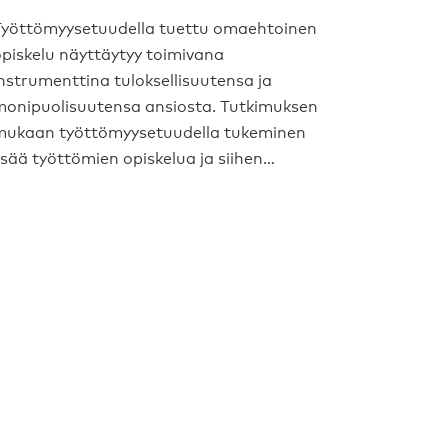
Työttömyysetuudella tuettu omaehtoinen
piskelu näyttäytyy toimivana
nstrumenttina tuloksellisuutensa ja
monipuolisuutensa ansiosta. Tutkimuksen
mukaan työttömyysetuudella tukeminen
isää työttömien opiskelua ja siihen…