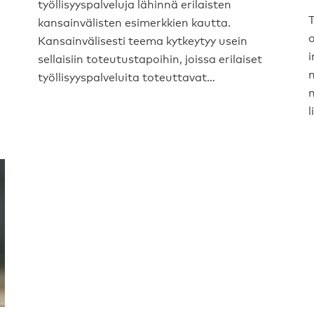
työllisyyspalveluja lähinnä erilaisten
kansainvälisten esimerkkien kautta.
o
Kansainvälisesti teema kytkeytyy usein
i
sellaisiin toteutustapoihin, joissa erilaiset
työllisyyspalveluita toteuttavat…
l