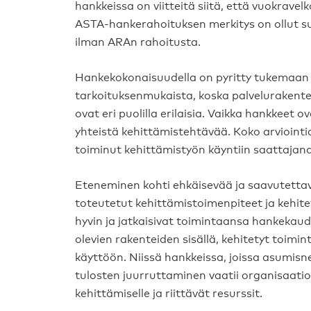
hankkeissa on viitteitä siitä, että vuokrav
ASTA-hankerahoituksen merkitys on ollut suu
ilman ARAn rahoitusta.
Hankekokonaisuudella on pyritty tukemaan er
tarkoituksenmukaista, koska palvelurakentee
ovat eri puolilla erilaisia. Vaikka hankkeet o
yhteistä kehittämistehtävää. Koko arvioint
toiminut kehittämistyön käyntiin saattajana
Eteneminen kohti ehkäisevää ja saavutettava
toteutetut kehittämistoimenpiteet ja kehite
hyvin ja jatkaisivat toimintaansa hankekaud
olevien rakenteiden sisällä, kehitetyt toimi
käyttöön. Niissä hankkeissa, joissa asumis
tulosten juurruttaminen vaatii organisaati
kehittämiselle ja riittävät resurssit.