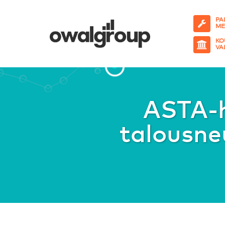
PA
ME
KO
VA
ASTA-h
talousn