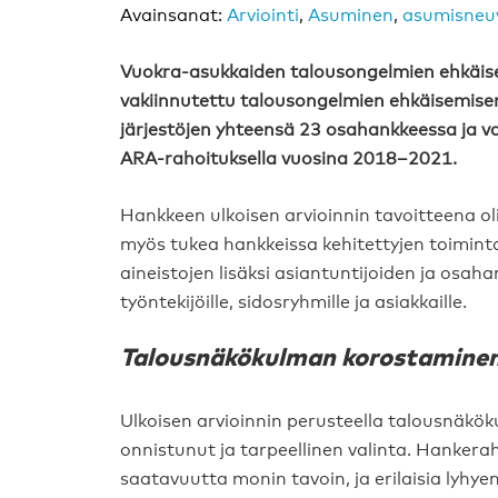
Avainsanat:
Arviointi
,
Asuminen
,
asumisneu
Vuokra-asukkaiden talousongelmien ehkäise
vakiinnutettu talousongelmien ehkäisemisen
järjestöjen yhteensä 23 osahankkeessa ja v
ARA-rahoituksella vuosina 2018–2021.
Hankkeen ulkoisen arvioinnin tavoitteena oli
myös tukea hankkeissa kehitettyjen toimintam
aineistojen lisäksi asiantuntijoiden ja osaha
työntekijöille, sidosryhmille ja asiakkaille.
Talousnäkökulman korostaminen 
Ulkoisen arvioinnin perusteella talousnäk
onnistunut ja tarpeellinen valinta. Hanker
saatavuutta monin tavoin, ja erilaisia lyhyen