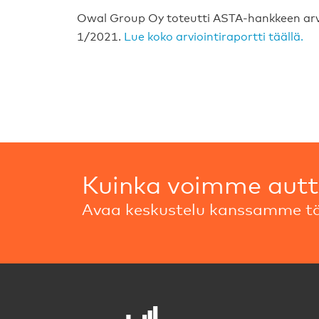
Owal Group Oy toteutti ASTA-hankkeen arv
1/2021.
Lue koko arviointiraportti täällä.
Kuinka voimme aut
Avaa keskustelu kanssamme tä