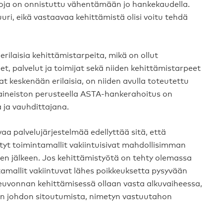
elkoja on onnistuttu vähentämään jo hankekaudella.
ri, eikä vastaavaa kehittämistä olisi voitu tehdä
ilaisia kehittämistarpeita, mikä on ollut
t, palvelut ja toimijat sekä niiden kehittämistarpeet
vat keskenään erilaisia, on niiden avulla toteutettu
iaineiston perusteella ASTA-hankerahoitus on
 ja vauhdittajana.
a palvelujärjestelmää edellyttää sitä, että
tyt toimintamallit vakiintuisivat mahdollisimman
en jälkeen. Jos kehittämistyötä on tehty olemassa
ntamallit vakiintuvat lähes poikkeuksetta pysyvään
neuvonnan kehittämisessä ollaan vasta alkuvaiheessa,
on johdon sitoutumista, nimetyn vastuutahon