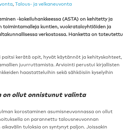
vonta
,
Talous- ja velkaneuvonta
minen -kokeiluhankkeessa (ASTA) on kehitetty ja
 toimintamalleja kuntien, vuokrataloyhtiöiden ja
altakunnallisessa verkostossa. Hanketta on toteutettu
 paitsi kerätä opit, hyvät käytännöt ja kehityskohteet,
allien juurruttamista. Arviointi perustui kirjallisten
nkkeiden haastatteluihin sekä sähköisiin kyselyihin
on ollut onnistunut valinta
ökulman korostaminen asumisneuvonnassa on ollut
ahoituksella on parannettu talousneuvonnan
 aikavälin tuloksia on syntynyt paljon. Joissakin