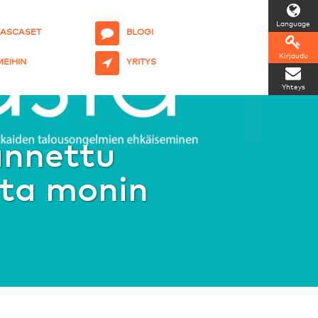
Language
KASCASET
BLOGI
Kirjaudu
 MEIHIN
YRITYS
Yhteys
annettu
ta monin