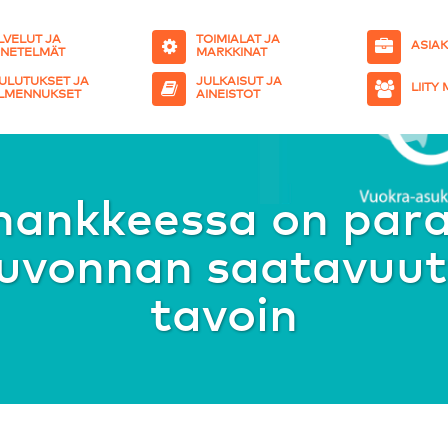
LVELUT JA
TOIMIALAT JA
ASIA
NETELMÄT
MARKKINAT
ULUTUKSET JA
JULKAISUT JA
LIITY
LMENNUKSET
AINEISTOT
ankkeessa on par
euvonnan saatavuut
tavoin