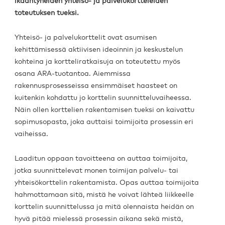
ikääntyneiden yhteisö- ja palvelukortteleiden
toteutuksen tueksi.
Yhteisö- ja palvelukorttelit ovat asumisen
kehittämisessä aktiivisen ideoinnin ja keskustelun
kohteina ja kortteliratkaisuja on toteutettu myös
osana ARA-tuotantoa. Aiemmissa
rakennusprosesseissa ensimmäiset haasteet on
kuitenkin kohdattu jo korttelin suunnitteluvaiheessa.
Näin ollen korttelien rakentamisen tueksi on kaivattu
sopimusopasta, joka auttaisi toimijoita prosessin eri
vaiheissa.
Laaditun oppaan tavoitteena on auttaa toimijoita,
jotka suunnittelevat monen toimijan palvelu- tai
yhteisökorttelin rakentamista. Opas auttaa toimijoita
hahmottamaan sitä, mistä he voivat lähteä liikkeelle
korttelin suunnittelussa ja mitä olennaista heidän on
hyvä pitää mielessä prosessin aikana sekä mistä,