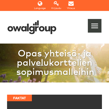
Language
Kirjaudu
Yhteys
Opas yhteisö- ja
palvelukorttelien
sopimusmalleihin
FAKTAT