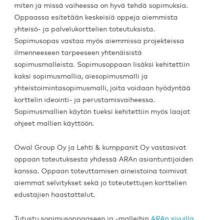
miten ja missä vaiheessa on hyvä tehdä sopimuksia.
Oppaassa esitetään keskeisiä oppeja aiemmista
yhteisö- ja palvelukorttelien toteutuksista.
Sopimusopas vastaa myös aiemmissa projekteissa
ilmenneeseen tarpeeseen yhtenäisistä
sopimusmalleista. Sopimusoppaan lisäksi kehitettiin
kaksi sopimusmallia, aiesopimusmalli ja
yhteistoimintasopimusmalli, joita voidaan hyödyntää
korttelin ideointi- ja perustamisvaiheessa.
Sopimusmallien käytön tueksi kehitettiin myös laajat
ohjeet mallien käyttöön.
Owal Group Oy ja Lehti & kumppanit Oy vastasivat
oppaan toteutuksesta yhdessä ARAn asiantuntijoiden
kanssa. Oppaan toteuttamisen aineistoina toimivat
aiemmat selvitykset sekä jo toteutettujen korttelien
edustajien haastattelut.
Tutustu sopimusoppaaseen ja -malleihin
ARAn sivuilla.