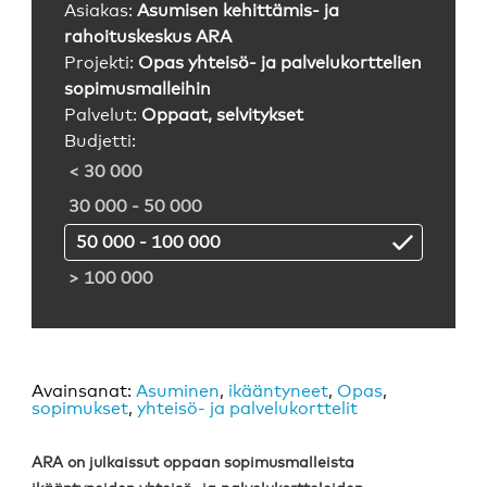
Asiakas:
Asumisen kehittämis- ja
rahoituskeskus ARA
Projekti:
Opas yhteisö- ja palvelukorttelien
sopimusmalleihin
Palvelut:
Oppaat, selvitykset
Budjetti:
< 30 000
30 000 - 50 000
50 000 - 100 000
> 100 000
Avainsanat:
Asuminen
,
ikääntyneet
,
Opas
,
sopimukset
,
yhteisö- ja palvelukorttelit
ARA on julkaissut oppaan sopimusmalleista