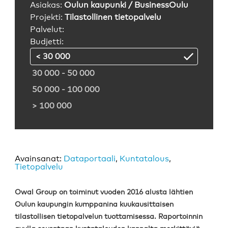
Asiakas:
Oulun kaupunki / BusinessOulu
Projekti:
Tilastollinen tietopalvelu
Palvelut:
Budjetti:
< 30 000
30 000 - 50 000
50 000 - 100 000
> 100 000
Avainsanat:
Dataportaali
,
Kuntatalous
,
Tietopalvelu
Owal Group on toiminut vuoden 2016 alusta lähtien
Oulun kaupungin kumppanina kuukausittaisen
tilastollisen tietopalvelun tuottamisessa. Raportoinnin