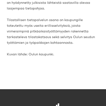
on hyödynnetty julkisista lähteistä saatavilla olevaa
laajempaa tietopohjaa.
Tilastollisen tietopalvelun osana on kaupungille
toteutettu myös useita erillisselvityksiä, joista
viimeisimpinä pitkäaikaistyöttömyyden rakennetta
tarkasteleva tilastokatsaus sekä selvitys Oulun seudun
työttömien ja työpaikkojen kohtaannosta.
Kuvan lähde: Oulun kaupunki.