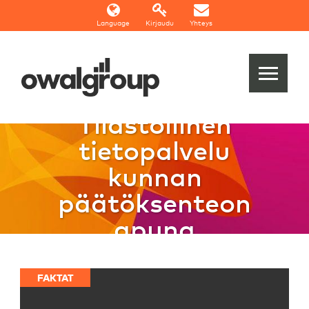
Language
Kirjaudu
Yhteys
Tilastollinen
tietopalvelu
kunnan
päätöksenteon
apuna
FAKTAT