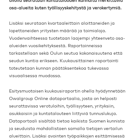
avulla seurataan kuntatalouden kannalta merkittäviä
osa-alueita kuten työllisyyskehitystä ja verokertymiä.
Lisäksi seurataan kvartaaleittain aloittaneiden ja
lopettaneiden yritysten määrää ja toimialoja.
Vuodenvaihteessa tuotetaan laajempi yhteenveto osa-
alueiden vuosikehityksestä. Raportoinneissa
tarkastellaan sekä Oulun seutua kokonaisuutena että
seudun kuntia erikseen. Kuukausittainen raportointi
toteutetaan kunnan päätöksentekoa tukevassa
visuaalisessa muodossa.
Esitysmuotoisen kuukausiraportin ohella hyödynnetään
Owalgroup Online dataportaalia, josta on helposti
seurattavissa verotuloihin, työllisyyteen, yrityksiin,
asukkaisiin ja kuntatalouteen liittyviä tunnuslukuja.
Dataportaali sisältää tietoa kaikista Suomen kunnista
ja seuduista mahdollistaen samalla tietojen vertailun
alueittain. Lisäksi avointen työpaikkojen esittämisessä