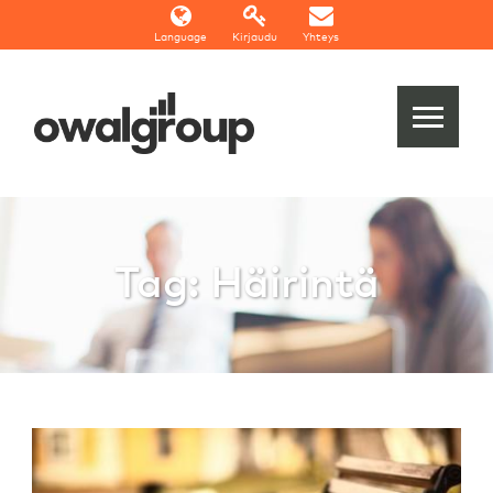
Language
Kirjaudu
Yhteys
Tag: Häirintä