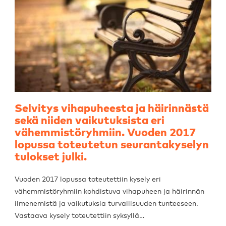
Selvitys vihapuheesta ja häirinnästä
sekä niiden vaikutuksista eri
vähemmistöryhmiin. Vuoden 2017
lopussa toteutetun seurantakyselyn
tulokset julki.
Vuoden 2017 lopussa toteutettiin kysely eri
vähemmistöryhmiin kohdistuva vihapuheen ja häirinnän
ilmenemistä ja vaikutuksia turvallisuuden tunteeseen.
Vastaava kysely toteutettiin syksyllä…