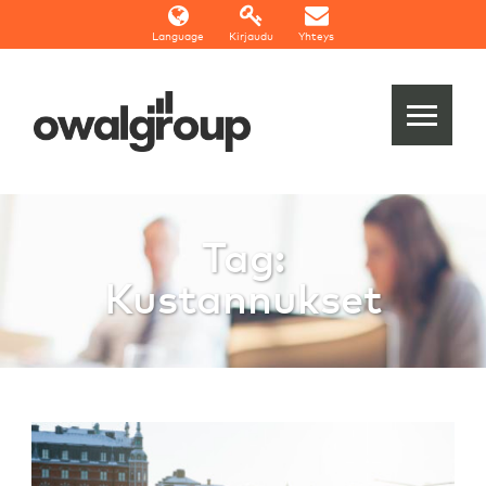
Language
Kirjaudu
Yhteys
Tag:
Kustannukset