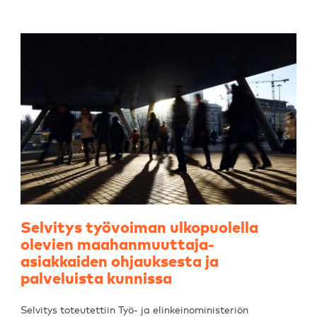
Selvitys työvoiman ulkopuolella
olevien maahanmuuttaja-
asiakkaiden ohjauksesta ja
palveluista kunnissa
Selvitys toteutettiin Työ- ja elinkeinoministeriön