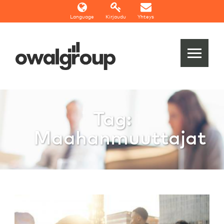
Language
Kirjaudu
Yhteys
Tag:
Maahanmuuttajat