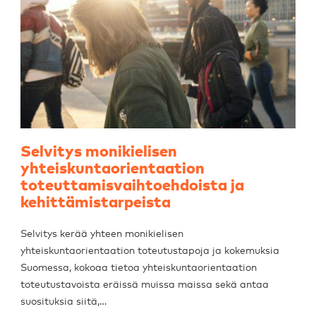
Selvitys monikielisen
yhteiskuntaorientaation
toteuttamisvaihtoehdoista ja
kehittämistarpeista
Selvitys kerää yhteen monikielisen
yhteiskuntaorientaation toteutustapoja ja kokemuksia
Suomessa, kokoaa tietoa yhteiskuntaorientaation
toteutustavoista eräissä muissa maissa sekä antaa
suosituksia siitä,…