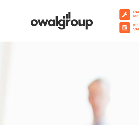
PA
ME
KO
VA