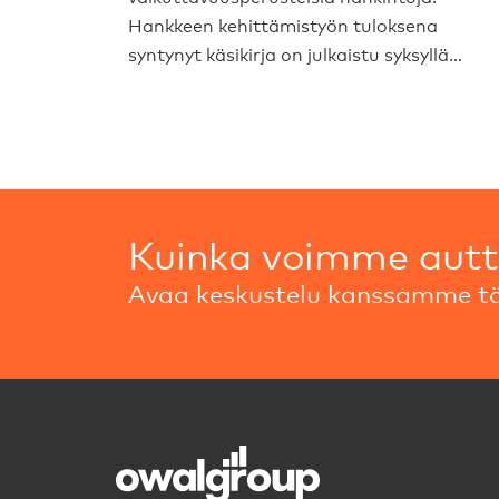
Hankkeen kehittämistyön tuloksena
syntynyt käsikirja on julkaistu syksyllä…
Kuinka voimme aut
Avaa keskustelu kanssamme tä