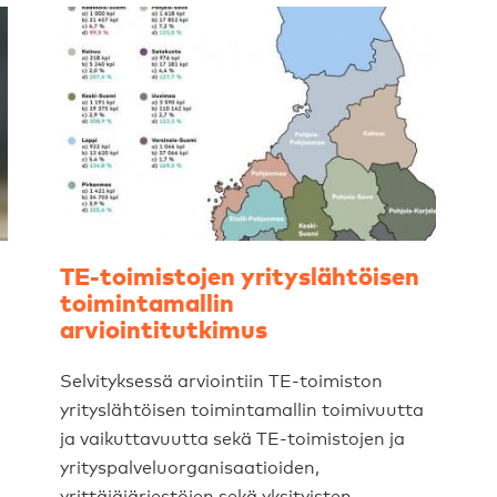
TE-toimistojen yrityslähtöisen
toimintamallin
arviointitutkimus
Selvityksessä arviointiin TE-toimiston
yrityslähtöisen toimintamallin toimivuutta
ja vaikuttavuutta sekä TE-toimistojen ja
yrityspalveluorganisaatioiden,
yrittäjäjärjestöjen sekä yksityisten