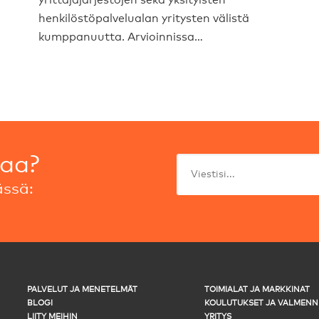
henkilöstöpalvelualan yritysten välistä
kumppanuutta. Arvioinnissa…
taa?
ssä:
PALVELUT JA MENETELMÄT
TOIMIALAT JA MARKKINAT
BLOGI
KOULUTUKSET JA VALMENN
LIITY MEIHIN
YRITYS