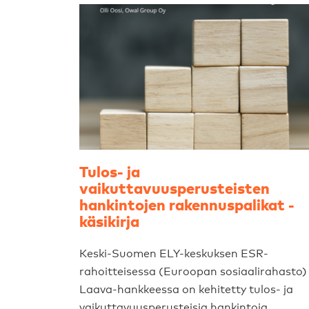
Tulos- ja
vaikuttavuusperusteisten
hankintojen rakennuspalikat -
käsikirja
Keski-Suomen ELY-keskuksen ESR-
rahoitteisessa (Euroopan sosiaalirahasto)
Laava-hankkeessa on kehitetty tulos- ja
vaikuttavuusperusteisia hankintoja.