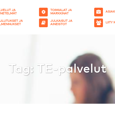
LVELUT JA
TOIMIALAT JA
ASIA
NETELMÄT
MARKKINAT
ULUTUKSET JA
JULKAISUT JA
LIITY
LMENNUKSET
AINEISTOT
Tag: TE-palvelut