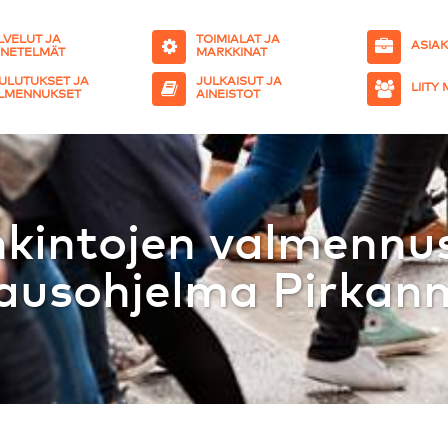
LVELUT JA
TOIMIALAT JA
ASIA
NETELMÄT
MARKKINAT
ULUTUKSET JA
JULKAISUT JA
LIITY
LMENNUKSET
AINEISTOT
kintojen valmennus
ausohjelma Pirkan