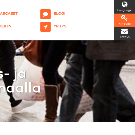
Language
KASCASET
BLOGI
Kirjaudu
 MEIHIN
YRITYS
Yhteys
- ja
maalla