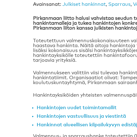
Avainsanat:
Julkiset hankinnat
,
Sparraus
,
V
Pirkanmaan liitto halusi vahvistaa seudun t
hankintamalleja ja tukea hankintojen konkr
Pirkanmaan liiton kanssa julkisten hankint
Toteutettuun valmennuskokonaisuuteen valitti
haastava hankinta. Näitä aitoja hankintoja
lisäksi kokonaisuus sisälsi hankintayksikköje
hankintayksikölle toteutettiin hankintafoor
tarjoavia yrityksiä.
Valmennukseen valittiin viisi tulevaa hankint
hankintatiimit. Organisaatiot olivat: Tamp
koulutuskuntayhtymä, Pirkanmaan sairaanho
Hankintayksiköiden yhteisten valmennuspäi
Hankintojen uudet toimintamallit
Hankintojen vastuullisuus ja viestintä
Hankinnat alueellisen kilpailukyvyn edistä
Valmennus- ja sparraushanke toteutettiin