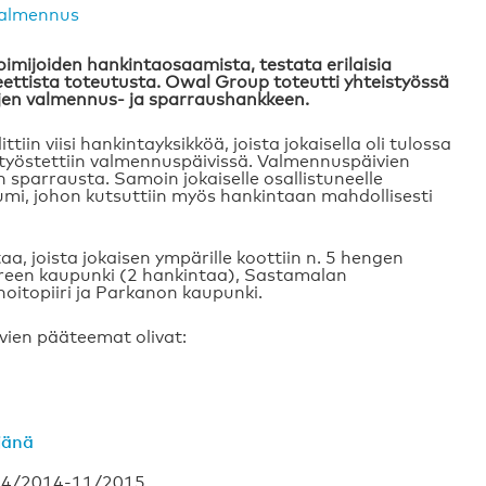
almennus
oimijoiden hankintaosaamista, testata erilaisia
eettista toteutusta. Owal Group toteutti yhteistyössä
ojen valmennus- ja sparraushankkeen.
in viisi hankintayksikköä, joista jokaisella oli tulossa
 työstettiin valmennuspäivissä. Valmennuspäivien
n sparrausta. Samoin jokaiselle osallistuneelle
umi, johon kutsuttiin myös hankintaan mahdollisesti
aa, joista jokaisen ympärille koottiin n. 5 hengen
ereen kaupunki (2 hankintaa), Sastamalan
itopiiri ja Parkanon kaupunki.
vien pääteemat olivat:
jänä
 04/2014-11/2015.