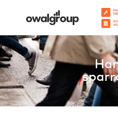
PA
ME
KO
VA
Han
sparr