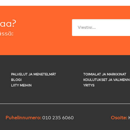
taa?
ssä:
PALVELUT JA MENETELMÄT
TOIMIALAT JA MARKKINAT
BLOGI
KOULUTUKSET JA VALMENN
LIITY MEIHIN
YRITYS
Puhelinnumero:
010 235 6060
Osoite: