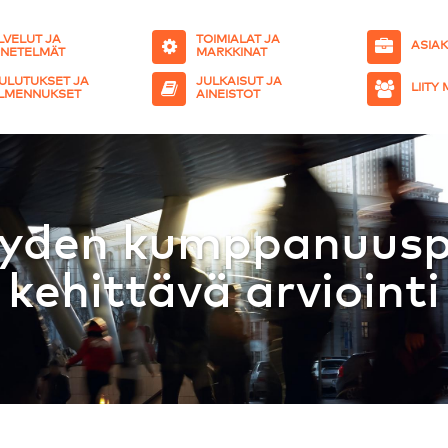
LVELUT JA
TOIMIALAT JA
ASIA
NETELMÄT
MARKKINAT
ULUTUKSET JA
JULKAISUT JA
LIITY
LMENNUKSET
AINEISTOT
syyden kumppanuuspi
kehittävä arviointi