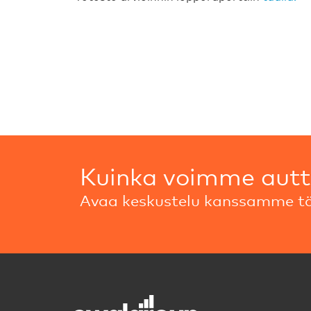
Kuinka voimme aut
Avaa keskustelu kanssamme tä