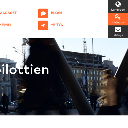
Language
KASCASET
BLOGI
Kirjaudu
 MEIHIN
YRITYS
Yhteys
lottien