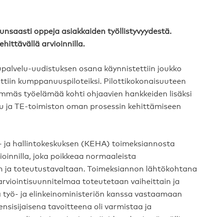
unsaasti oppeja asiakkaiden työllistyvyydestä.
hittävällä arvioinnilla.
upalvelu-uudistuksen osana käynnistettiin joukko
ettiin kumppanuuspiloteiksi. Pilottikokonaisuuteen
ähemmäs työelämää kohti ohjaavien hankkeiden lisäksi
eilu ja TE-toimiston oman prosessin kehittämiseen
- ja hallintokeskuksen (KEHA) toimeksiannosta
vioinnilla, joka poikkeaa normaaleista
an ja toteutustavaltaan. Toimeksiannon lähtökohtana
a arviointisuunnitelmaa toteutetaan vaiheittain ja
työ- ja elinkeinoministeriön kanssa vastaamaan
sisijaisena tavoitteena oli varmistaa ja