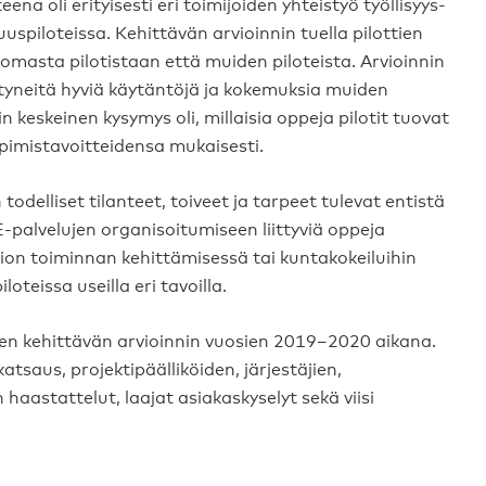
na oli erityisesti eri toimijoiden yhteistyö työllisyys-
uspiloteissa. Kehittävän arvioinnin tuella pilottien
 omasta pilotistaan että muiden piloteista. Arvioinnin
syntyneitä hyviä käytäntöjä ja kokemuksia muiden
n keskeinen kysymys oli, millaisia oppeja pilotit tuovat
ppimistavoitteidensa mukaisesti.
todelliset tilanteet, toiveet ja tarpeet tulevat entistä
-palvelujen organisoitumiseen liittyviä oppeja
ion toiminnan kehittämisessä tai kuntakokeiluihin
oteissa useilla eri tavoilla.
n kehittävän arvioinnin vuosien 2019–2020 aikana.
atsaus, projektipäälliköiden, järjestäjien,
 haastattelut, laajat asiakaskyselyt sekä viisi