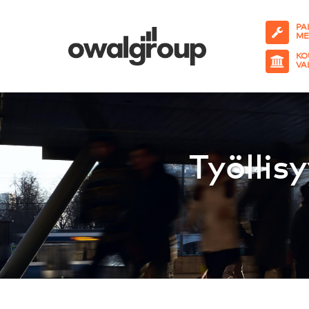
PA
ME
KO
VA
Työlli