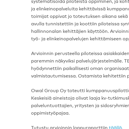
systematisoida piloteista oppiminen, ja kohtee
ja elinkeinopalveluita kehittävissä kumppanu
toimijat oppivat jo toteutuksen aikana sekä
avulla tunnistettiin ja koottiin piloteissa 
hallinnonalan kehittäjien käyttöön. Arvioinni
työ- ja elinkeinopalvelujen kehittämiseen o
Arvioinnin perusteella piloteissa asiakkaiden 
paremmin näkyviksi palvelujärjestelmälle. TE
hyödynnettiin paikallisesti oman organisaat
valmistautumisessa. Ostamista kehitettiin pil
Owal Group Oy toteutti kumppanuuspilottie
Keskeisiä aineistoja olivat laaja kv-tutkimusk
palveluntuottajien, yritysten ja sidosryhmien
oppimistyöpajaa.
Tutustu arvioinnin loppuraporttiin
täällä.