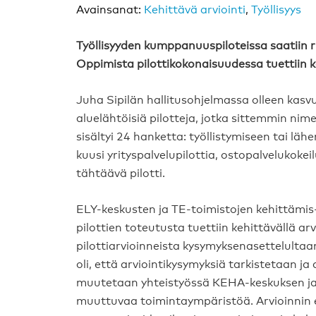
Avainsanat:
Kehittävä arviointi
,
Työllisyys
Työllisyyden kumppanuuspiloteissa saatiin r
Oppimista pilottikokonaisuudessa tuettiin ke
Juha Sipilän hallitusohjelmassa olleen kasv
aluelähtöisiä pilotteja, jotka sittemmin nim
sisältyi 24 hanketta: työllistymiseen tai l
kuusi yrityspalvelupilottia, ostopalvelukok
tähtäävä pilotti.
ELY-keskusten ja TE-toimistojen kehittämis
pilottien toteutusta tuettiin kehittävällä ar
pilottiarvioinneista kysymyksenasettelulta
oli, että arviointikysymyksiä tarkistetaan j
muutetaan yhteistyössä KEHA-keskuksen ja 
muuttuvaa toimintaympäristöä. Arvioinnin en