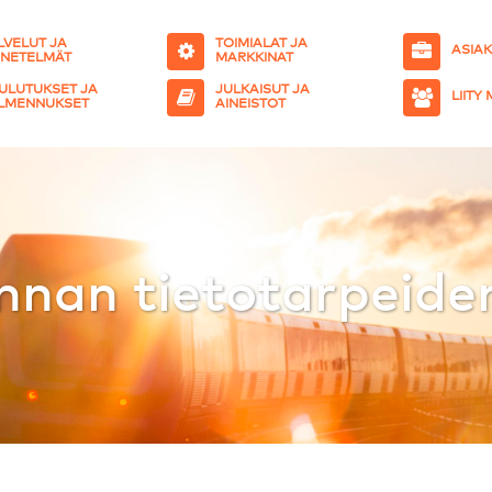
LVELUT JA
TOIMIALAT JA
ASIA
NETELMÄT
MARKKINAT
ULUTUKSET JA
JULKAISUT JA
LIITY
LMENNUKSET
AINEISTOT
nnan tietotarpeiden