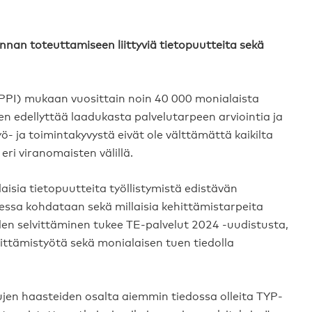
minnan toteuttamiseen liittyviä tietopuutteita sekä
TYPPI) mukaan vuosittain noin 40 000 monialaista
en edellyttää laadukasta palvelutarpeen arviointia ja
ö- ja toimintakyvystä eivät ole välttämättä kaikilta
u eri viranomaisten välillä.
laisia tietopuutteita työllistymistä edistävän
ssa kohdataan sekä millaisia kehittämistarpeita
eiden selvittäminen tukee TE-palvelut 2024 -uudistusta,
hittämistyötä sekä monialaisen tuen tiedolla
ujen haasteiden osalta aiemmin tiedossa olleita TYP-