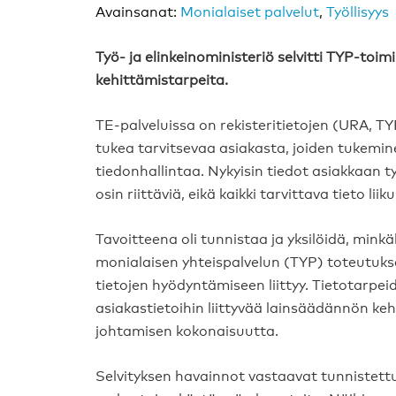
Avainsanat:
Monialaiset palvelut
,
Työllisyys
Työ- ja elinkeinoministeriö selvitti TYP-toi
kehittämistarpeita.
TE-palveluissa on rekisteritietojen (URA, 
tukea tarvitsevaa asiakasta, joiden tukemin
tiedonhallintaa. Nykyisin tiedot asiakkaan ty
osin riittäviä, eikä kaikki tarvittava tieto liik
Tavoitteena oli tunnistaa ja yksilöidä, minkä
monialaisen yhteispalvelun (TYP) toteutukse
tietojen hyödyntämiseen liittyy. Tietotarp
asiakastietoihin liittyvää lainsäädännön ke
johtamisen kokonaisuutta.
Selvityksen havainnot vastaavat tunnistett