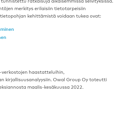
tunnistettu ratkaisuja aikaisemmissa selvityksissä.
öjen merkitys erilaisiin tietotarpeisiin
a tietopohjan kehittämistä voidaan tukea ovat:
aminen
nen
-verkostojen haastatteluihin,
n kirjallisuusanalyysiin. Owal Group Oy toteutti
imeksiannosta maalis-kesäkuussa 2022.