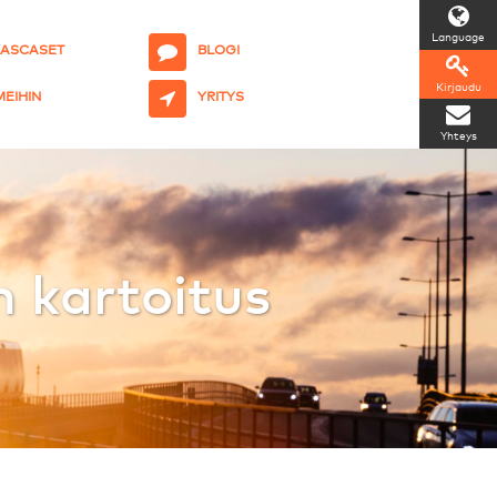
Language
KASCASET
BLOGI
Kirjaudu
 MEIHIN
YRITYS
Yhteys
 kartoitus