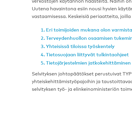
verkostojen käytännön haasteita. Näihin on 
Uutena havaintona esiin nousi hyvien käytänt
vastaamisessa. Keskeisiä periaatteita, joill
Eri toimijoiden mukana olon varmist
Terveydenhuollon osaamisen tukemi
Yhteisissä tiloissa työskentely
Tietosuojaan liittyvät tulkintaohjeet
Tietojärjestelmien jatkokehittäminen
Selvityksen johtopäätökset perustuivat TYP
yhteiskehittämistyöpajoihin ja taustoittavaa
selvityksen työ- ja elinkeinoministeriön to