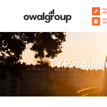
PA
ME
KO
VA
TYP-toimi