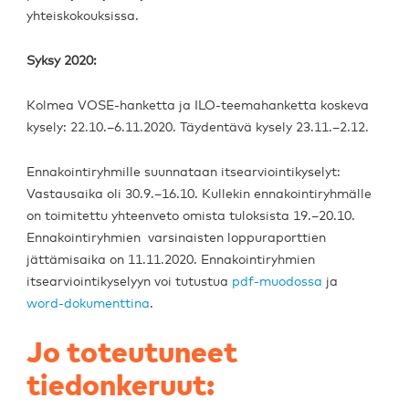
yhteiskokouksissa.
Syksy 2020:
Kolmea VOSE-hanketta ja ILO-teemahanketta koskeva
kysely: 22.10.–6.11.2020. Täydentävä kysely 23.11.–2.12.
Ennakointiryhmille suunnataan itsearviointikyselyt:
Vastausaika oli 30.9.–16.10. Kullekin ennakointiryhmälle
on toimitettu yhteenveto omista tuloksista 19.–20.10.
Ennakointiryhmien varsinaisten loppuraporttien
jättämisaika on 11.11.2020. Ennakointiryhmien
itsearviointikyselyyn voi tutustua
pdf-muodossa
ja
word-dokumenttina
.
Jo toteutuneet
tiedonkeruut: