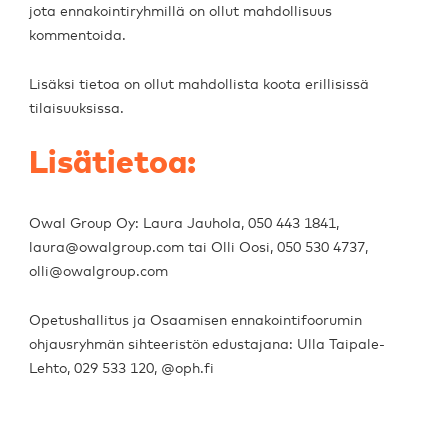
jota ennakointiryhmillä on ollut mahdollisuus
kommentoida.
Lisäksi tietoa on ollut mahdollista koota erillisissä
tilaisuuksissa.
Lisätietoa:
Owal Group Oy: Laura Jauhola, 050 443 1841,
laura@owalgroup.com tai Olli Oosi, 050 530 4737,
olli@owalgroup.com
Opetushallitus ja Osaamisen ennakointifoorumin
ohjausryhmän sihteeristön edustajana: Ulla Taipale-
Lehto, 029 533 120, @oph.fi