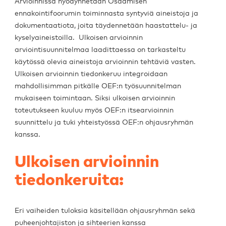
Arvioinnissa hyödynnetään Osaamisen
ennakointifoorumin toiminnasta syntyviä aineistoja ja
dokumentaatiota, joita täydennetään haastattelu- ja
kyselyaineistoilla. Ulkoisen arvioinnin
arviointisuunnitelmaa laadittaessa on tarkasteltu
käytössä olevia aineistoja arvioinnin tehtäviä vasten.
Ulkoisen arvioinnin tiedonkeruu integroidaan
mahdollisimman pitkälle OEF:n työsuunnitelman
mukaiseen toimintaan. Siksi ulkoisen arvioinnin
toteutukseen kuuluu myös OEF:n itsearvioinnin
suunnittelu ja tuki yhteistyössä OEF:n ohjausryhmän
kanssa.
Ulkoisen arvioinnin
tiedonkeruita:
Eri vaiheiden tuloksia käsitellään ohjausryhmän sekä
puheenjohtajiston ja sihteerien kanssa