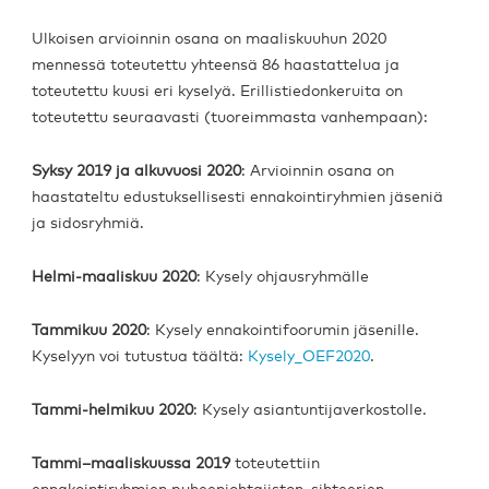
Ulkoisen arvioinnin osana on maaliskuuhun 2020
mennessä toteutettu yhteensä 86 haastattelua ja
toteutettu kuusi eri kyselyä. Erillistiedonkeruita on
toteutettu seuraavasti (tuoreimmasta vanhempaan):
Syksy 2019 ja alkuvuosi 2020
: Arvioinnin osana on
haastateltu edustuksellisesti ennakointiryhmien jäseniä
ja sidosryhmiä.
Helmi-maaliskuu 2020
: Kysely ohjausryhmälle
Tammikuu 2020
: Kysely ennakointifoorumin jäsenille.
Kyselyyn voi tutustua täältä:
Kysely_OEF2020
.
Tammi-helmikuu 2020
: Kysely asiantuntijaverkostolle.
Tammi–maaliskuussa 2019
toteutettiin