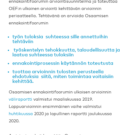
ennakointifoorumin arviointisuunnitelma ja toteuttaa
OEF:n ulkoinen arviointi kehittävän arvioinnin
periaatteella. Tehtävänä on arvioida Osaamisen
ennakointifoorumin
työn tuloksia suhteessa sille annettuihin
tehtäviin
työskentelyn tehokkuutta, taloudellisuutta ja
laatua suhteessa tuloksiin
ennakointiprosessin käytännön toteutusta
tuottaa arvioinnin tulosten perusteella
ehdotuksia siitä, miten toimintaa voitaisiin
kehittää.
Osaamisen ennakointifoorumin ulkoisen arvioinnin
väliraportti
valmistui maaliskuussa 2019.
Loppuarvioinnin ensimmäinen vaihe valmistui
huhtikuussa
2020 ja lopullinen raportti joulukuussa
2020.