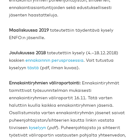
ennakointiryhmien puheenjohtajiston, sihteerien,
ennakointiasiantuntijoiden sekä edustuksellisesti
jäsenten haastatteluja.
Maaliskuussa 2019
toteutettiin täydentävä kysely
ENFO:n jäsenille.
Joulukuussa 2018
toteutettiin kysely (4.–18.12.2018)
koskien
ennakoinnin perusprosessia
. Voit tutustua
kyselyyn
tästä
(pdf, ilman kuvaa).
Ennakointiryhmien väliraportointi:
Ennakointiryhmät
toimittivat työsuunnitelman mukaisesti
ennakointiryhmien väliraportit 16.11. Tätä varten
haluttiin kuulla kaikkia ennakointiryhmien jäseniä.
Osallistumista varten ennakointiryhmän jäsenet saivat
puheenjohtajiston/sihteerien kautta linkin vastata
tiiviiseen
kyselyyn
(
pdf
). Puheenjohtajisto ja sihteerit
työstivät väliraportin vastausten pohjalta yhteenvedon,