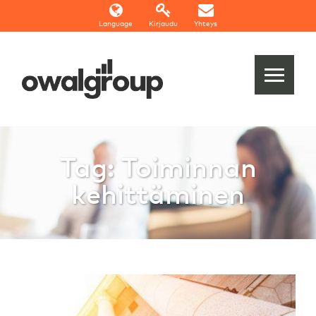
Language
Kirjaudu
Yhteys
Tag: Toiminnan
kehittäminen