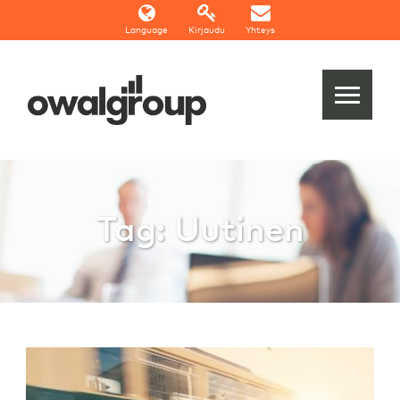
Language
Kirjaudu
Yhteys
Tag: Uutinen