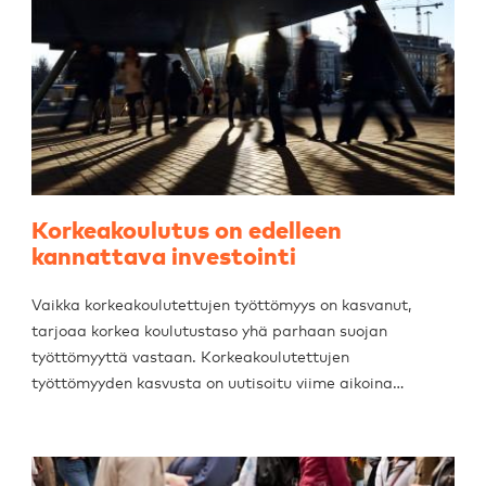
Korkeakoulutus on edelleen
kannattava investointi
Vaikka korkeakoulutettujen työttömyys on kasvanut,
tarjoaa korkea koulutustaso yhä parhaan suojan
työttömyyttä vastaan. Korkeakoulutettujen
työttömyyden kasvusta on uutisoitu viime aikoina…