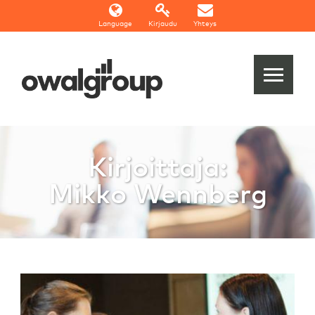
Language
Kirjaudu
Yhteys
Kirjoittaja:
Mikko Wennberg