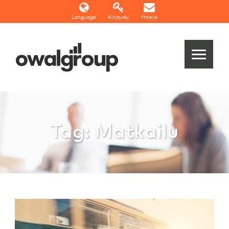
Language
Kirjaudu
Yhteys
Tag: Matkailu