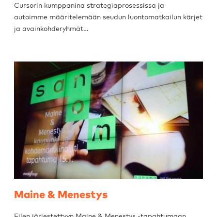
Cursorin kumppanina strategiaprosessissa ja
autoimme määritelemään seudun luontomatkailun kärjet
ja avainkohderyhmät…
Maine & Menestys
Eilen järjestettyyn Maine & Menestys -tapahtumaan