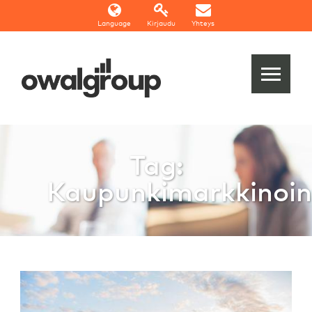
Language
Kirjaudu
Yhteys
Tag:
Kaupunkimarkkinoin