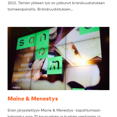
2015. Tämän jälkeen työ on jatkunut brändiuudistuksen
toimeenpanolla. Brändiuudistuksen…
Maine & Menestys
Eilen järjestettyyn Maine & Menestys -tapahtumaan
kokoontui noin 70 kaupunkien ja kuntien viestinnän ja