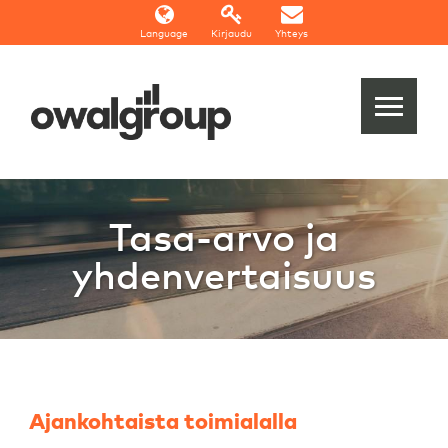
Language
Kirjaudu
Yhteys
Tasa-arvo ja
yhdenvertaisuus
Ajankohtaista toimialalla