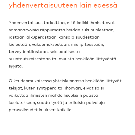
yhdenvertaisuuteen lain edessä
Yhdenvertaisuus tarkoittaa, että kaikki ihmiset ovat
samanarvoisia riippumatta heidän sukupuolestaan,
iästään, alkuperästään, kansalaisuudestaan,
kielestään, vakaumuksestaan, mielipiteestään,
terveydentilastaan, seksuaalisesta
suuntautumisestaan tai muusta henkilöön liittyvästä
syystä.
Oikeudenmukaisessa yhteiskunnassa henkilöön liittyvät
tekijät, kuten syntyperä tai ihonväri, eivät saisi
vaikuttaa ihmisten mahdollisuuksiin päästä
koulutukseen, saada työtä ja erilaisia palveluja –
perusoikeudet kuuluvat kaikille.