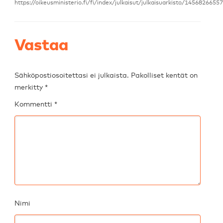
https://oikeusministerio.fi/fi/index/julkaisut/julkaisuarkisto/1456826655
Vastaa
Sähköpostiosoitettasi ei julkaista.
Pakolliset kentät on
merkitty
*
Kommentti
*
Nimi