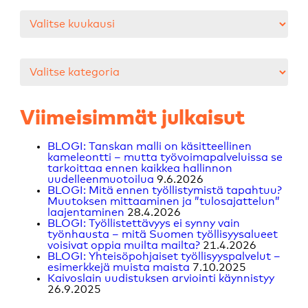
Arkistot
Kategoriat
Viimeisimmät julkaisut
BLOGI: Tanskan malli on käsitteellinen
kameleontti – mutta työvoimapalveluissa se
tarkoittaa ennen kaikkea hallinnon
uudelleenmuotoilua
9.6.2026
BLOGI: Mitä ennen työllistymistä tapahtuu?
Muutoksen mittaaminen ja ”tulosajattelun”
laajentaminen
28.4.2026
BLOGI: Työllistettävyys ei synny vain
työnhausta – mitä Suomen työllisyysalueet
voisivat oppia muilta mailta?
21.4.2026
BLOGI: Yhteisöpohjaiset työllisyyspalvelut –
esimerkkejä muista maista
7.10.2025
Kaivoslain uudistuksen arviointi käynnistyy
26.9.2025