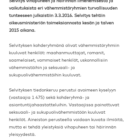
Selvitys vihapuheen ja häirinnän ilmenemisestä ja
vaikutuksista eri vähemmistöryhmien turvallisuuden
tunteeseen julkaistiin 3.3.2016. Selvitys tehtiin
oikeusministeriön toimeksiannosta kesän ja talven
2015 aikana.
Selvityksen kohderyhmänä olivat vähemmistöryhmiin
kuuluvat henkilöt: maahanmuuttajat, romanit,
saamelaiset, vammaiset henkilöt, uskonnollisiin
vähemmistöihin ja seksuaali- ja
sukupuolivähemmistöihin kuuluvat.
Selvityksen tiedonkeruu perustui avoimeen kyselyyn
(vastaajia 1 475) sekä kohderyhmä- ja
asiantuntijahaastatteluihin. Vastaajissa painottuvat
seksuaali- ja sukupuolivähemmistöön kuuluvat
henkilöt. Aineiston perusteella voidaan kuvata ilmiöitä,
mutta ei tehdä yleistyksiä vihapuheen tai häirinnän
yleisyydestä.