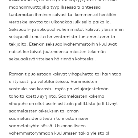
maahanmuuttajilla tyypillisessä tilanteessa
tuntematon ihminen solvasi tai kommentoi henkilön
vieraskielisyyttä tai ulkonäköä julkisella paikalla.
Seksuaali- ja sukupuolivähemmistöt kokivat yleisimmin
sukupuolittunutta halventamista tuntemattomalta
tekijältä. Etenkin seksuaalivähemmistöihin kuuluvat
naiset kertoivat joutuneensa miesten tekemän
seksuaalisväritteisen häirinnän kohteeksi.
Romanit puolestaan kokivat vihapuhetta tai häirintää
erityisesti palvelutilanteissa. Vammaisten
vastauksissa korostui myös palvelujärjestelmän
taholta koettu syrjintä. Saamelaisten kokema
vihapuhe on ollut usein osittain poliittista ja liittynyt
saamelaisten oikeuksiin tai oman
saamelaisidentiteetin tunnustamiseen
saamelaisyhteisössä. Uskonnolliseen
vähemmistöryhmään kuulumisen takia yleistä oli