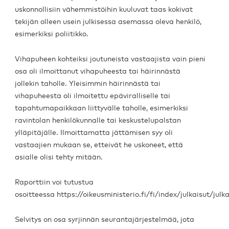
uskonnollisiin vähemmistöihin kuuluvat taas kokivat
tekijän olleen usein julkisessa asemassa oleva henkilö,
esimerkiksi poliitikko.
Vihapuheen kohteiksi joutuneista vastaajista vain pieni
osa oli ilmoittanut vihapuheesta tai häirinnästä
jollekin taholle. Yleisimmin häirinnästä tai
vihapuheesta oli ilmoitettu epäviralliselle tai
tapahtumapaikkaan liittyvälle taholle, esimerkiksi
ravintolan henkilökunnalle tai keskustelupalstan
ylläpitäjälle. Ilmoittamatta jättämisen syy oli
vastaajien mukaan se, etteivät he uskoneet, että
asialle olisi tehty mitään.
Raporttiin voi tutustua
osoitteessa https://oikeusministerio.fi/fi/index/julkaisut/ju
Selvitys on osa syrjinnän seurantajärjestelmää, jota