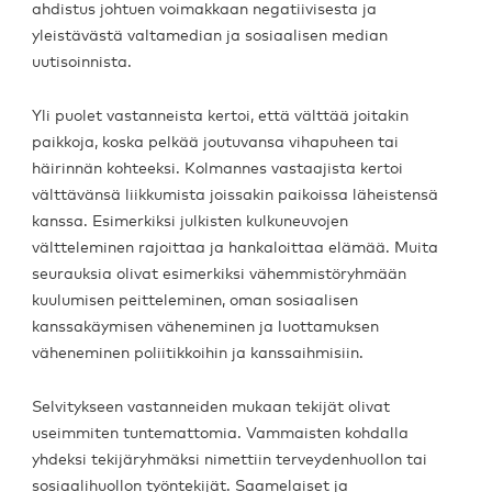
ahdistus johtuen voimakkaan negatiivisesta ja
yleistävästä valtamedian ja sosiaalisen median
uutisoinnista.
Yli puolet vastanneista kertoi, että välttää joitakin
paikkoja, koska pelkää joutuvansa vihapuheen tai
häirinnän kohteeksi. Kolmannes vastaajista kertoi
välttävänsä liikkumista joissakin paikoissa läheistensä
kanssa. Esimerkiksi julkisten kulkuneuvojen
vältteleminen rajoittaa ja hankaloittaa elämää. Muita
seurauksia olivat esimerkiksi vähemmistöryhmään
kuulumisen peitteleminen, oman sosiaalisen
kanssakäymisen väheneminen ja luottamuksen
väheneminen poliitikkoihin ja kanssaihmisiin.
Selvitykseen vastanneiden mukaan tekijät olivat
useimmiten tuntemattomia. Vammaisten kohdalla
yhdeksi tekijäryhmäksi nimettiin terveydenhuollon tai
sosiaalihuollon työntekijät. Saamelaiset ja