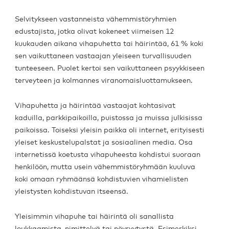
Selvitykseen vastanneista vähemmistöryhmien
edustajista, jotka olivat kokeneet viimeisen 12
kuukauden aikana vihapuhetta tai häirintää, 61 % koki
sen vaikuttaneen vastaajan yleiseen turvallisuuden
tunteeseen. Puolet kertoi sen vaikuttaneen psyykkiseen
terveyteen ja kolmannes viranomaisluottamukseen.
Vihapuhetta ja häirintää vastaajat kohtasivat
kaduilla, parkkipaikoilla, puistossa ja muissa julkisissa
paikoissa. Toiseksi yleisin paikka oli internet, erityisesti
yleiset keskustelupalstat ja sosiaalinen media. Osa
internetissä koetusta vihapuheesta kohdistui suoraan
henkilöön, mutta usein vähemmistöryhmään kuuluva
koki omaan ryhmäänsä kohdistuvien vihamielisten
yleistysten kohdistuvan itseensä.
Yleisimmin vihapuhe tai häirintä oli sanallista
loukkaamista, nimittelyä tai nöyryytystä. Esimerkiksi