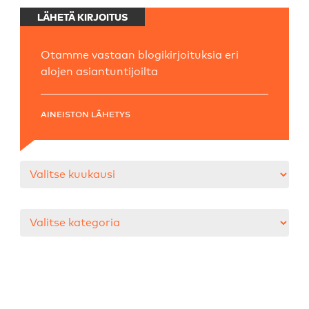
LÄHETÄ KIRJOITUS
Otamme vastaan blogikirjoituksia eri
alojen asiantuntijoilta
AINEISTON LÄHETYS
Arkistot
Kategoriat