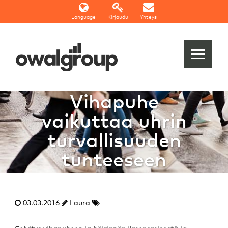
Language
Kirjaudu
Yhteys
Vihapuhe
vaikuttaa uhrin
turvallisuuden
tunteeseen
03.03.2016
Laura