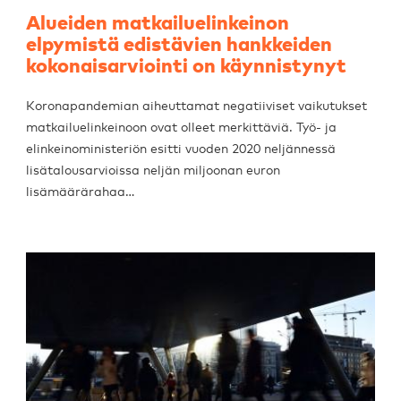
Alueiden matkailuelinkeinon
elpymistä edistävien hankkeiden
kokonaisarviointi on käynnistynyt
Koronapandemian aiheuttamat negatiiviset vaikutukset
matkailuelinkeinoon ovat olleet merkittäviä. Työ- ja
elinkeinoministeriön esitti vuoden 2020 neljännessä
lisätalousarvioissa neljän miljoonan euron
lisämäärärahaa…