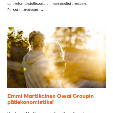
opiskelumahdollisuuksien monipuolistamiseen.
Perustehtävässään…
Emmi Martikainen Owal Groupin
pääekonomistiksi