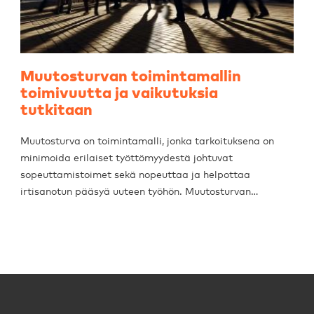
Muutosturvan toimintamallin
toimivuutta ja vaikutuksia
tutkitaan
Muutosturva on toimintamalli, jonka tarkoituksena on
minimoida erilaiset työttömyydestä johtuvat
sopeuttamistoimet sekä nopeuttaa ja helpottaa
irtisanotun pääsyä uuteen työhön. Muutosturvan…