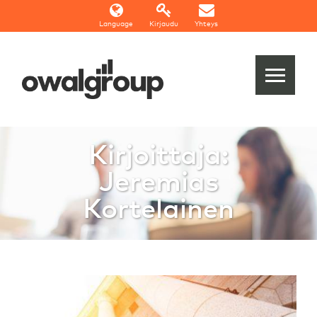
Language
Kirjaudu
Yhteys
Kirjoittaja:
Jeremias
Kortelainen