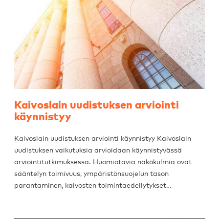
Kaivoslain uudistuksen arviointi
käynnistyy
Kaivoslain uudistuksen arviointi käynnistyy Kaivoslain
uudistuksen vaikutuksia arvioidaan käynnistyvässä
arviointitutkimuksessa. Huomiotavia näkökulmia ovat
sääntelyn toimivuus, ympäristönsuojelun tason
parantaminen, kaivosten toimintaedellytykset…