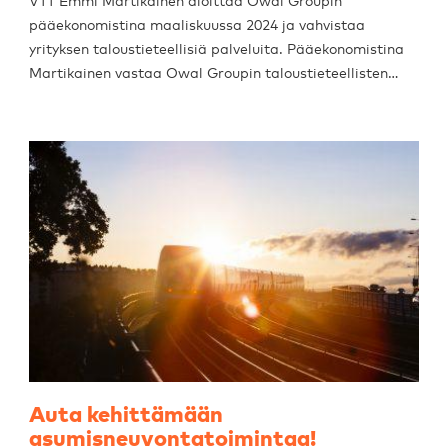
VTT Emmi Martikainen aloittaa Owal Groupin
pääekonomistina maaliskuussa 2024 ja vahvistaa
yrityksen taloustieteellisiä palveluita. Pääekonomistina
Martikainen vastaa Owal Groupin taloustieteellisten…
Auta kehittämään
asumisneuvontatoimintaa!