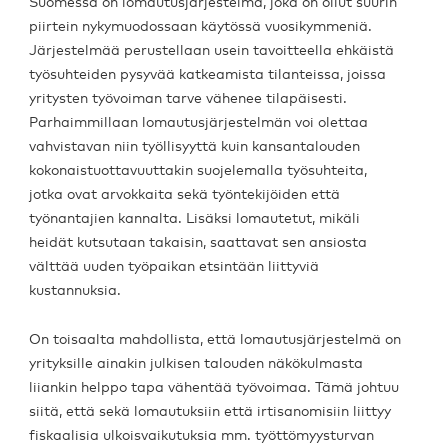
Suomessa on lomautusjärjestelmä, joka on ollut suurin
piirtein nykymuodossaan käytössä vuosikymmeniä.
Järjestelmää perustellaan usein tavoitteella ehkäistä
työsuhteiden pysyvää katkeamista tilanteissa, joissa
yritysten työvoiman tarve vähenee tilapäisesti.
Parhaimmillaan lomautusjärjestelmän voi olettaa
vahvistavan niin työllisyyttä kuin kansantalouden
kokonaistuottavuuttakin suojelemalla työsuhteita,
jotka ovat arvokkaita sekä työntekijöiden että
työnantajien kannalta. Lisäksi lomautetut, mikäli
heidät kutsutaan takaisin, saattavat sen ansiosta
välttää uuden työpaikan etsintään liittyviä
kustannuksia.
On toisaalta mahdollista, että lomautusjärjestelmä on
yrityksille ainakin julkisen talouden näkökulmasta
liiankin helppo tapa vähentää työvoimaa. Tämä johtuu
siitä, että sekä lomautuksiin että irtisanomisiin liittyy
fiskaalisia ulkoisvaikutuksia mm. työttömyysturvan