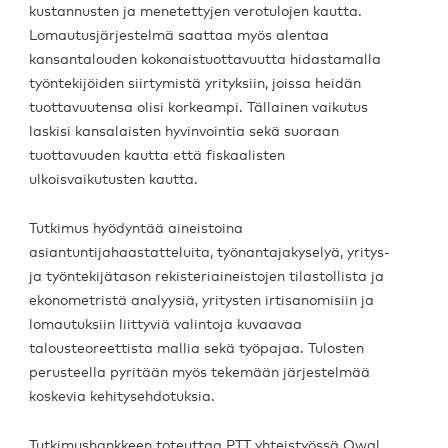
kustannusten ja menetettyjen verotulojen kautta.
Lomautusjärjestelmä saattaa myös alentaa
kansantalouden kokonaistuottavuutta hidastamalla
työntekijöiden siirtymistä yrityksiin, joissa heidän
tuottavuutensa olisi korkeampi. Tällainen vaikutus
laskisi kansalaisten hyvinvointia sekä suoraan
tuottavuuden kautta että fiskaalisten
ulkoisvaikutusten kautta.
Tutkimus hyödyntää aineistoina
asiantuntijahaastatteluita, työnantajakyselyä, yritys-
ja työntekijätason rekisteriaineistojen tilastollista ja
ekonometristä analyysiä, yritysten irtisanomisiin ja
lomautuksiin liittyviä valintoja kuvaavaa
talousteoreettista mallia sekä työpajaa. Tulosten
perusteella pyritään myös tekemään järjestelmää
koskevia kehitysehdotuksia.
Tutkimushankkeen toteuttaa PTT yhteistyössä Owal