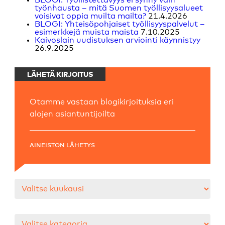
työnhausta – mitä Suomen työllisyysalueet
voisivat oppia muilta mailta?
21.4.2026
BLOGI: Yhteisöpohjaiset työllisyyspalvelut –
esimerkkejä muista maista
7.10.2025
Kaivoslain uudistuksen arviointi käynnistyy
26.9.2025
LÄHETÄ KIRJOITUS
Otamme vastaan blogikirjoituksia eri
alojen asiantuntijoilta
AINEISTON LÄHETYS
Arkistot
Kategoriat