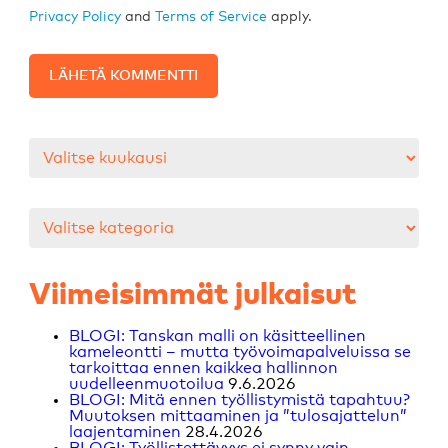
Privacy Policy
and
Terms of Service
apply.
Arkistot
Kategoriat
Viimeisimmät julkaisut
BLOGI: Tanskan malli on käsitteellinen
kameleontti – mutta työvoimapalveluissa se
tarkoittaa ennen kaikkea hallinnon
uudelleenmuotoilua
9.6.2026
BLOGI: Mitä ennen työllistymistä tapahtuu?
Muutoksen mittaaminen ja ”tulosajattelun”
laajentaminen
28.4.2026
BLOGI: Työllistettävyys ei synny vain