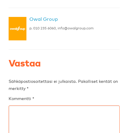
Owal Group
p. 010 235 6060,
info@owalgroup.com
Vastaa
Sähköpostiosoitettasi ei julkaista.
Pakolliset kentät on
merkitty
*
Kommentti
*