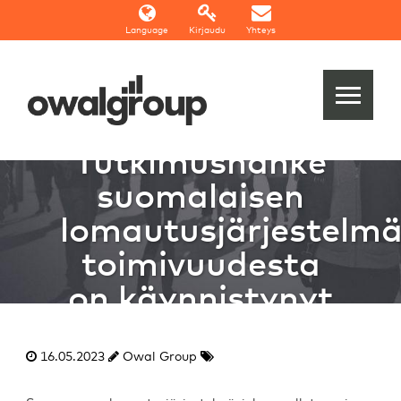
Language
Kirjaudu
Yhteys
Tutkimushanke
suomalaisen
lomautusjärjestelm
toimivuudesta
on käynnistynyt
16.05.2023
Owal Group