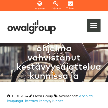
Language
Kirjaudu
Yhteys
Arviointi:
Kestävä
kaupunki -
ohjelma
vahvistanut
kestävyysajattelua
kunnissa ja
kaupungeissa ja
luonut alustan
31.01.2024
Owal Group
Avainsanat:
Arviointi
,
vuoropuhelulle￼
kaupungit
,
kestävä kehitys
,
kunnat