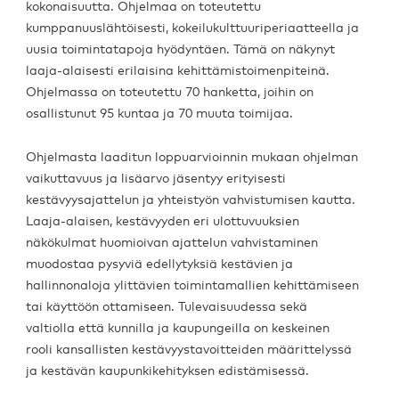
kokonaisuutta. Ohjelmaa on toteutettu
kumppanuuslähtöisesti, kokeilukulttuuriperiaatteella ja
uusia toimintatapoja hyödyntäen. Tämä on näkynyt
laaja-alaisesti erilaisina kehittämistoimenpiteinä.
Ohjelmassa on toteutettu 70 hanketta, joihin on
osallistunut 95 kuntaa ja 70 muuta toimijaa.
Ohjelmasta laaditun loppuarvioinnin mukaan ohjelman
vaikuttavuus ja lisäarvo jäsentyy erityisesti
kestävyysajattelun ja yhteistyön vahvistumisen kautta.
Laaja-alaisen, kestävyyden eri ulottuvuuksien
näkökulmat huomioivan ajattelun vahvistaminen
muodostaa pysyviä edellytyksiä kestävien ja
hallinnonaloja ylittävien toimintamallien kehittämiseen
tai käyttöön ottamiseen. Tulevaisuudessa sekä
valtiolla että kunnilla ja kaupungeilla on keskeinen
rooli kansallisten kestävyystavoitteiden määrittelyssä
ja kestävän kaupunkikehityksen edistämisessä.