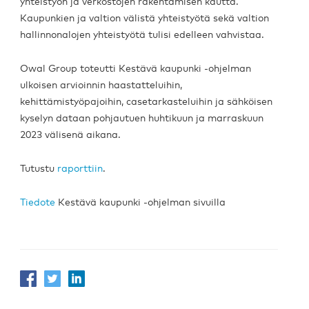
yhteistyön ja verkostojen rakentamisen kautta.
Kaupunkien ja valtion välistä yhteistyötä sekä valtion
hallinnonalojen yhteistyötä tulisi edelleen vahvistaa.
Owal Group toteutti Kestävä kaupunki -ohjelman
ulkoisen arvioinnin haastatteluihin,
kehittämistyöpajoihin, casetarkasteluihin ja sähköisen
kyselyn dataan pohjautuen huhtikuun ja marraskuun
2023 välisenä aikana.
Tutustu
raporttiin
.
Tiedote
Kestävä kaupunki -ohjelman sivuilla