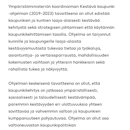
Ympäristöministeriön koordinoiman Kestävä kaupunki
-ohjelman (2019–2023) tavoitteena on ollut edistää
kaupunkien ja kuntien laaja-alaisesti kestävää
kehitystä sekä strategisen johtamisen että käytännön
kaupunkikehittämisen tasolla. Ohjelma on tarjonnut
kunnille ja kaupungeille laaja-alaista
kestävyysmuutosta tukevaa tietoa ja työkaluja,
asiantuntija- ja vertaissparrausta, mahdollisuuden
kokemusten vaihtoon ja yhteisiin hankkeisiin sekä
rahallista tukea ja näkyvyyttä.
Ohjelman keskeisenä tavoitteena on ollut, että
kaupunkikehitys on jatkossa ympäristöllisesti,
sosiaalisesti ja taloudellisesti kestävämpää,
paremmin kestävyyden eri ulottuvuuksia yhteen
sovittavaa ja vahvemmin valtion ja kaupunkien
kumppanuuteen pohjautuvaa. Ohjelma on ollut osa
valtioneuvoston kaupunkipolitiikan