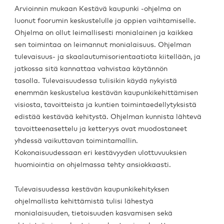
Arvioinnin mukaan Kestävä kaupunki -ohjelma on
luonut foorumin keskustelulle ja oppien vaihtamiselle.
Ohjelma on ollut leimallisesti monialainen ja kaikkea
sen toimintaa on leimannut monialaisuus. Ohjelman
tulevaisuus- ja skaalautumisorientaatiota kiitellään, ja
jatkossa sitä kannattaa vahvistaa käytännön
tasolla. Tulevaisuudessa tulisikin käydä nykyistä
enemmän keskustelua kestävän kaupunkikehittämisen
visiosta, tavoitteista ja kuntien toimintaedellytyksistä
edistää kestävää kehitystä. Ohjelman kunnista lähtevä
tavoitteenasettelu ja ketteryys ovat muodostaneet
yhdessä vaikuttavan toimintamallin.
Kokonaisuudessaan eri kestävyyden ulottuvuuksien
huomiointia on ohjelmassa tehty ansiokkaasti.
Tulevaisuudessa kestävän kaupunkikehityksen
ohjelmallista kehittämistä tulisi lähestyä
monialaisuuden, tietoisuuden kasvamisen sekä