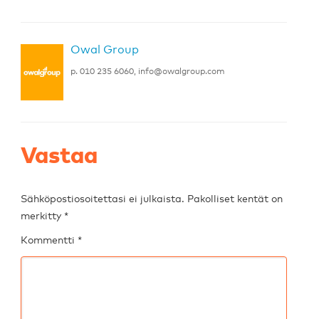
Owal Group
p. 010 235 6060,
info@owalgroup.com
Vastaa
Sähköpostiosoitettasi ei julkaista.
Pakolliset kentät on
merkitty
*
Kommentti
*