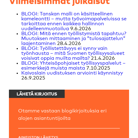
Viimeisimmät julkaisut
BLOGI: Tanskan malli on käsitteellinen
kameleontti – mutta työvoimapalveluissa se
tarkoittaa ennen kaikkea hallinnon
uudelleenmuotoilua
9.6.2026
BLOGI: Mitä ennen työllistymistä tapahtuu?
Muutoksen mittaaminen ja ”tulosajattelun”
laajentaminen
28.4.2026
BLOGI: Työllistettävyys ei synny vain
työnhausta – mitä Suomen työllisyysalueet
voisivat oppia muilta mailta?
21.4.2026
BLOGI: Yhteisöpohjaiset työllisyyspalvelut –
esimerkkejä muista maista
7.10.2025
Kaivoslain uudistuksen arviointi käynnistyy
26.9.2025
LÄHETÄ KIRJOITUS
Otamme vastaan blogikirjoituksia eri
alojen asiantuntijoilta
AINEISTON LÄHETYS