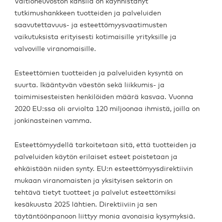
Valtioneuvoston kanslia on käynnistänyt
tutkimushankkeen tuotteiden ja palveluiden
saavutettavuus- ja esteettömyysvaatimusten
vaikutuksista erityisesti kotimaisille yrityksille ja
valvoville viranomaisille.
Esteettömien tuotteiden ja palveluiden kysyntä on
suurta. Ikääntyvän väestön sekä liikkumis- ja
toimimisesteisten henkilöiden määrä kasvaa. Vuonna
2020 EU:ssa oli arviolta 120 miljoonaa ihmistä, joilla on
jonkinasteinen vamma.
Esteettömyydellä tarkoitetaan sitä, että tuotteiden ja
palveluiden käytön erilaiset esteet poistetaan ja
ehkäistään niiden synty. EU:n esteettömyysdirektiivin
mukaan viranomaisten ja yksityisen sektorin on
tehtävä tietyt tuotteet ja palvelut esteettömiksi
kesäkuusta 2025 lähtien. Direktiiviin ja sen
täytäntöönpanoon liittyy monia avonaisia kysymyksiä.