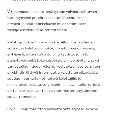
Viranomaisten osalta keskitytään valvontatehtävien
lisääntymisen ja tehtäväkentän laajentumisen
arviointiin sekä tilannekuvan muodostamiseen
toimijakentästä sekä sen tarpeista.
Kuluttajanäkökulmasta tarkastellaan velvoitteiden
valvontaa kuluttajan näkökulmasta muissa maissa,
erityisesti, miten valvonta on toteutettu ja mitä
painotuksia sekä kokonaisuuksia on huomioitu. Lisäksi
tarkastellaan tiedonkulun ja koulutuksen osalta, miten
direktiiviin liittyvä informaatio kuluttajan oikeuksista
saadaan parhaiten välitettyä kuluttajille ja
minkälaista koulutusta aihepiiriin liittyen tulisi tarjota
eri toimijoille velvoitteiden vaatimusten täyttämisen
saavuttamiseksi.
Owal Group toteuttaa hanketta yhteistyössä Avaava