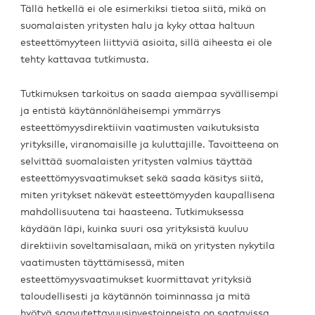
Tällä hetkellä ei ole esimerkiksi tietoa siitä, mikä on
suomalaisten yritysten halu ja kyky ottaa haltuun
esteettömyyteen liittyviä asioita, sillä aiheesta ei ole
tehty kattavaa tutkimusta.
Tutkimuksen tarkoitus on saada aiempaa syvällisempi
ja entistä käytännönläheisempi ymmärrys
esteettömyysdirektiivin vaatimusten vaikutuksista
yrityksille, viranomaisille ja kuluttajille. Tavoitteena on
selvittää suomalaisten yritysten valmius täyttää
esteettömyysvaatimukset sekä saada käsitys siitä,
miten yritykset näkevät esteettömyyden kaupallisena
mahdollisuutena tai haasteena. Tutkimuksessa
käydään läpi, kuinka suuri osa yrityksistä kuuluu
direktiivin soveltamisalaan, mikä on yritysten nykytila
vaatimusten täyttämisessä, miten
esteettömyysvaatimukset kuormittavat yrityksiä
taloudellisesti ja käytännön toiminnassa ja mitä
hyötyä saavutettavuusinvestoinneista on saatavissa.