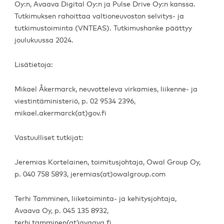
Oy:n, Avaava Digital Oy:n ja Pulse Drive Oy:n kanssa.
Tutkimuksen rahoittaa valtioneuvoston selvitys- ja
tutkimustoiminta (VNTEAS). Tutkimushanke päättyy
joulukuussa 2024.
Lisätietoja:
Mikael Åkermarck, neuvotteleva virkamies, liikenne- ja
viestintäministeriö, p. 02 9534 2396,
mikael.akermarck(at)gov.fi
Vastuulliset tutkijat:
Jeremias Kortelainen, toimitusjohtaja, Owal Group Oy,
p. 040 758 5893, jeremias(at)owalgroup.com
Terhi Tamminen, liiketoiminta- ja kehitysjohtaja,
Avaava Oy, p. 045 135 8932,
terhi.tamminen(at)avaava.fi