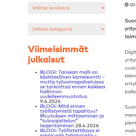
Arkistot
10.
Suom
Kategoriat
yrit
toim
Viimeisimmät
Digi
julkaisut
yrit
uusi
BLOGI: Tanskan malli on
tekn
käsitteellinen kameleontti –
mutta työvoimapalveluissa
yrit
se tarkoittaa ennen kaikkea
hallinnon
palk
uudelleenmuotoilua
9.6.2026
BLOGI: Mitä ennen
Suom
työllistymistä tapahtuu?
mene
Muutoksen mittaaminen ja
”tulosajattelun”
pien
laajentaminen
28.4.2026
BLOGI: Työllistettävyys ei
mahd
synny vain työnhausta –