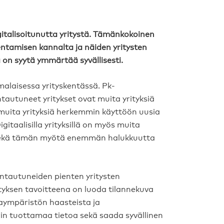
italisoitunutta yritystä. Tämänkokoinen
ntamisen kannalta ja näiden yritysten
 on syytä ymmärtää syvällisesti.
malaisessa yrityskentässä. Pk-
ntautuneet yritykset ovat muita yrityksiä
muita yrityksiä herkemmin käyttöön uusia
gitaalisilla yrityksillä on myös muita
ta sekä tämän myötä enemmän halukkuutta
untautuneiden pienten yritysten
tyksen tavoitteena on luoda tilannekuva
taympäristön haasteista ja
in tuottamaa tietoa sekä saada syvällinen