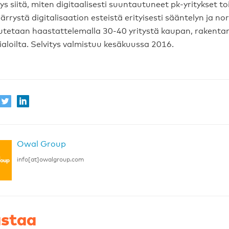
ys siitä, miten digitaalisesti suuntautuneet pk-yritykset to
rrystä digitalisaation esteistä erityisesti sääntelyn ja n
utetaan haastattelemalla 30-40 yritystä kaupan, rakentami
ialoilta. Selvitys valmistuu kesäkuussa 2016.
Owal Group
info[at]owalgroup.com
staa