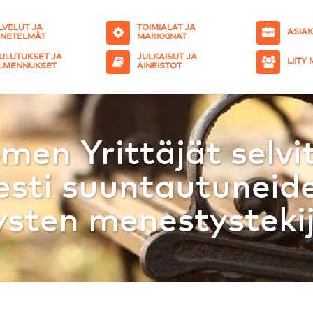
LVELUT JA
TOIMIALAT JA
ASIA
NETELMÄT
MARKKINAT
ULUTUKSET JA
JULKAISUT JA
LIITY
LMENNUKSET
AINEISTOT
men Yrittäjät selvi
sesti suuntautuneid
ysten menestysteki