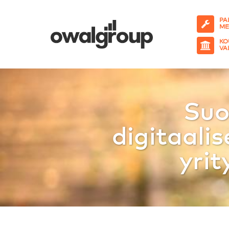
PA
ME
KO
VA
Suo
digitaali
yrit