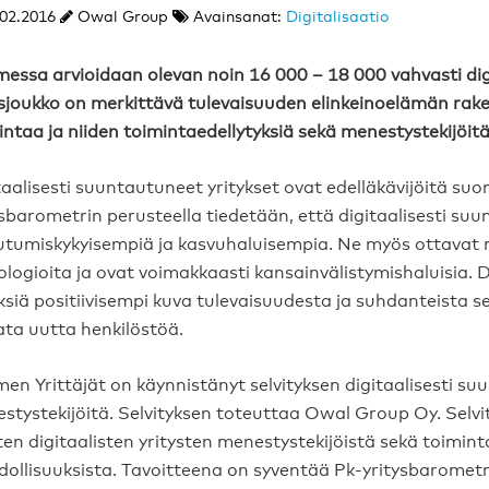
02.2016
Owal Group
Avainsanat:
Digitalisaatio
essa arvioidaan olevan noin 16 000 – 18 000 vahvasti dig
ysjoukko on merkittävä tulevaisuuden elinkeinoelämän rake
intaa ja niiden toimintaedellytyksiä sekä menestystekijöitä
taalisesti suuntautuneet yritykset ovat edelläkävijöitä suo
ysbarometrin perusteella tiedetään, että digitaalisesti suu
utumiskykyisempiä ja kasvuhaluisempia. Ne myös ottavat 
ologioita ja ovat voimakkaasti kansainvälistymishaluisia. Di
yksiä positiivisempi kuva tulevaisuudesta ja suhdanteis
ata uutta henkilöstöä.
en Yrittäjät on käynnistänyt selvityksen digitaalisesti su
stystekijöitä. Selvityksen toteuttaa Owal Group Oy. Selvi
ten digitaalisten yritysten menestystekijöistä sekä toimin
ollisuuksista. Tavoitteena on syventää Pk-yritysbarometr