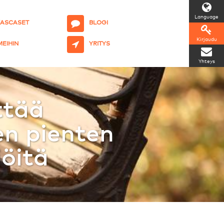
Language
KASCASET
BLOGI
Kirjaudu
 MEIHIN
YRITYS
Yhteys
ttää
en pienten
jöitä