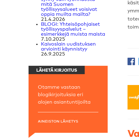
käsit
mitä Suomen
työllisyysalueet voisivat
ymmä
oppia muilta mailta?
tote
21.4.2026
BLOGI: Yhteisöpohjaiset
toim
työllisyyspalvelut –
esimerkkejä muista maista
7.10.2025
Kaivoslain uudistuksen
arviointi käynnistyy
26.9.2025
LÄHETÄ KIRJOITUS
Otamme vastaan
blogikirjoituksia eri
alojen asiantuntijoilta
AINEISTON LÄHETYS
Va