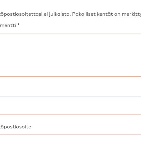
öpostiosoitettasi ei julkaista.
Pakolliset kentät on merkit
mentti
*
öpostiosoite