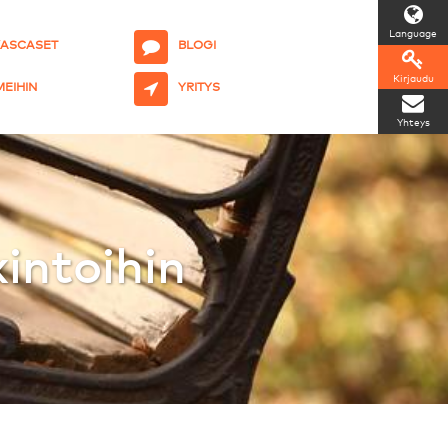
Language
KASCASET
BLOGI
Kirjaudu
 MEIHIN
YRITYS
Yhteys
kintoihin