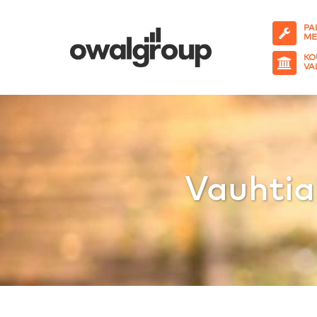
PA
ME
KO
VA
Vauhtia 