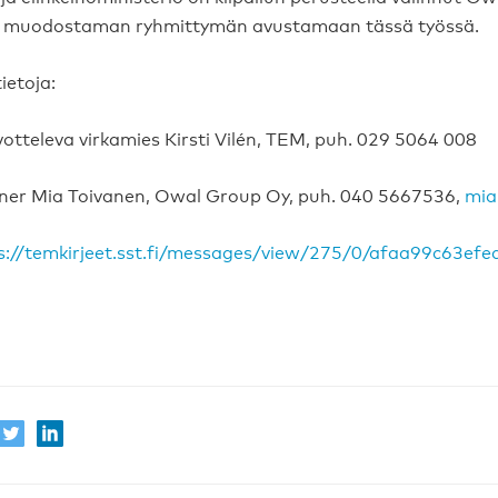
 muodostaman ryhmittymän avustamaan tässä työssä.
ietoja:
otteleva virkamies Kirsti Vilén, TEM, puh. 029 5064 008
ner Mia Toivanen, Owal Group Oy, puh. 040 5667536,
mia
s://temkirjeet.sst.fi/messages/view/275/0/afaa99c63e