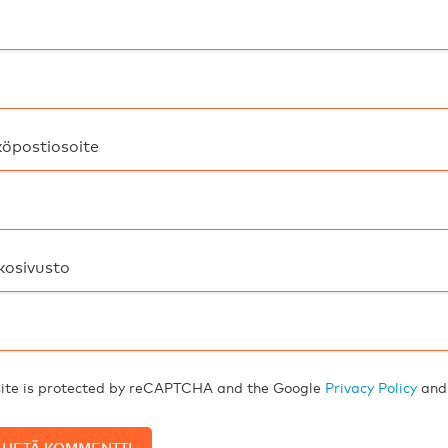
öpostiosoite
kosivusto
site is protected by reCAPTCHA and the Google
Privacy Policy
an