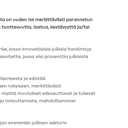
inta on uuden tai merkittävästi parannetun
 tuottavuutta, laatua, kestävyyttä ja/tai
ke, jossa innovatiivisia julkisia hankintoja
itetta, jossa viisi prosenttia julkisista
lanteesta ja edistää
aen nykyiseen, merkittävästi
n myötä muutokset edesauttavat ja tukevat
a ja toteuttamista, mahdollisimman
aljon enemmän julkisen sektorin