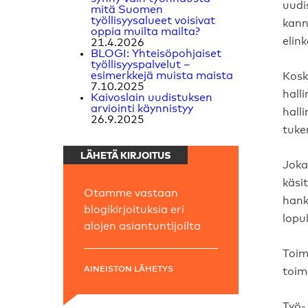
uudi
mitä Suomen
työllisyysalueet voisivat
kann
oppia muilta mailta?
elin
21.4.2026
BLOGI: Yhteisöpohjaiset
työllisyyspalvelut –
esimerkkejä muista maista
Kosk
7.10.2025
hall
Kaivoslain uudistuksen
arviointi käynnistyy
hall
26.9.2025
tuke
LÄHETÄ KIRJOITUS
Joka
käsi
Otamme vastaan
hank
blogikirjoituksia eri
lopu
alojen asiantuntijoilta
Toim
AINEISTON LÄHETYS
toim
Työ-