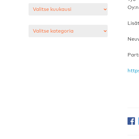
Arkistot
Oy:n
Lisät
Kategoriat
Neuv
Part
http