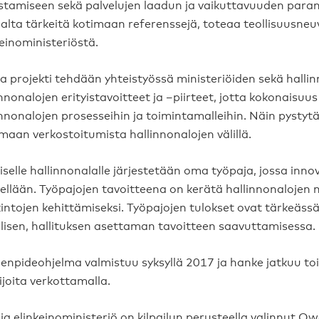
stamiseen sekä palvelujen laadun ja vaikuttavuuden paran
alta tärkeitä kotimaan referenssejä, toteaa teollisuusne
keinoministeriöstä.
a projekti tehdään yhteistyössä ministeriöiden sekä hall
innonalojen erityistavoitteet ja –piirteet, jotta kokonaisuu
innonalojen prosesseihin ja toimintamalleihin. Näin pysty
maan verkostoitumista hallinnonalojen välillä.
iselle hallinnonalalle järjestetään oma työpaja, jossa inno
tellään. Työpajojen tavoitteena on kerätä hallinnonalojen n
intojen kehittämiseksi. Työpajojen tulokset ovat tärkeäs
llisen, hallituksen asettaman tavoitteen saavuttamisessa.
enpideohjelma valmistuu syksyllä 2017 ja hanke jatkuu toi
ijoita verkottamalla.
 ja elinkeinoministeriö on kilpailun perusteella valinnut O