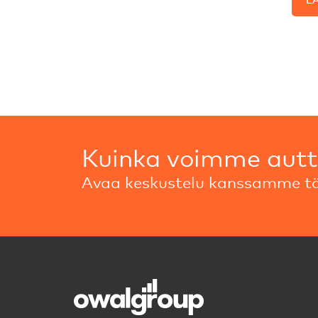
Kuinka voimme aut
Avaa keskustelu kanssamme tä