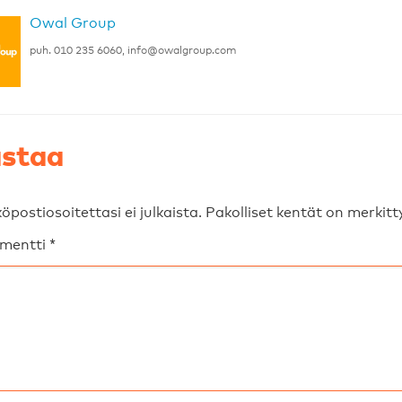
Owal Group
puh. 010 235 6060,
info@owalgroup.com
staa
öpostiosoitettasi ei julkaista.
Pakolliset kentät on merkit
mentti
*