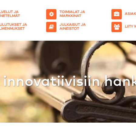
LVELUT JA
TOIMIALAT JA
ASIA
NETELMÄT
MARKKINAT
ULUTUKSET JA
JULKAISUT JA
LIITY
LMENNUKSET
AINEISTOT
innovatiivisiin han