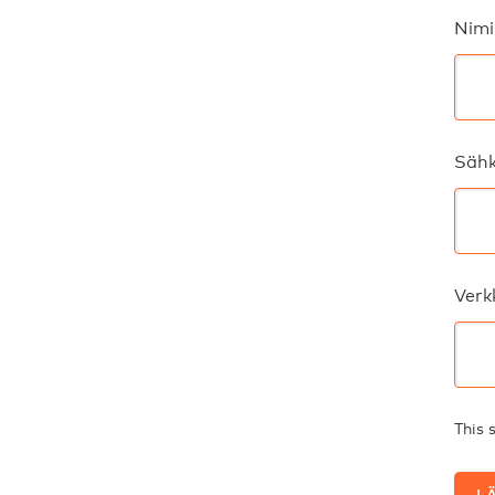
Nimi
Sähk
Verk
This 