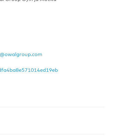
@owalgroup.com
fedfa4ba8e571014ed19eb