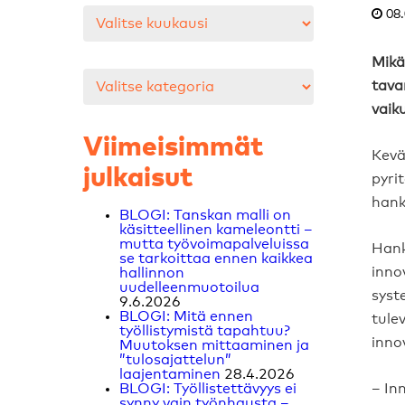
Arkistot
08.
Mikä
Kategoriat
tava
vaik
Viimeisimmät
Kevää
julkaisut
pyri
hanki
BLOGI: Tanskan malli on
käsitteellinen kameleontti –
mutta työvoimapalveluissa
Hank
se tarkoittaa ennen kaikkea
inno
hallinnon
uudelleenmuotoilua
syst
9.6.2026
BLOGI: Mitä ennen
tule
työllistymistä tapahtuu?
innov
Muutoksen mittaaminen ja
”tulosajattelun”
laajentaminen
28.4.2026
BLOGI: Työllistettävyys ei
– In
synny vain työnhausta –