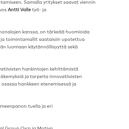
tamiseen. Samalla yritykset saavat viennin
uvos
Antti Valle
työ- ja
innonalojen kanssa, on tärkeää huomioida
s ja toimintamallit saataisiin upotettua
tään luomaan käytännöllisyyttä sekä
vatiivisten hankintojen kehittämistä
äkemyksiä ja tarpeita innovatiivisten
sä osassa hankkeen etenemisessä ja
meenpanon tuella ja eri
wal Group Oy:n ja Motiva