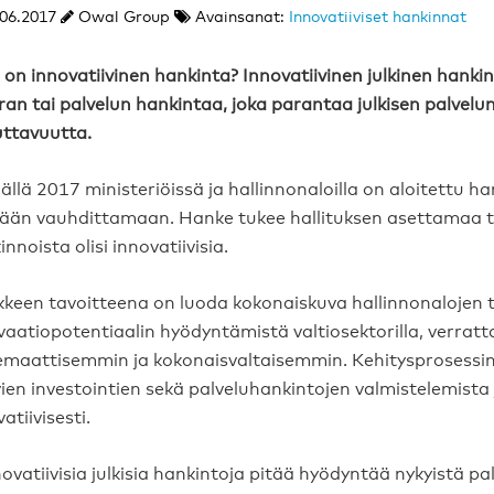
06.2017
Owal Group
Avainsanat:
Innovatiiviset hankinnat
 on innovatiivinen hankinta? Innovatiivinen julkinen hank
ran tai palvelun hankintaa, joka parantaa julkisen palvelun
uttavuutta.
llä 2017 ministeriöissä ja hallinnonaloilla on aloitettu han
tään vauhdittamaan. Hanke tukee hallituksen asettamaa tavo
nnoista olisi innovatiivisia.
keen tavoitteena on luoda kokonaiskuva hallinnonalojen ti
vaatiopotentiaalin hyödyntämistä valtiosektorilla, verratt
emaattisemmin ja kokonaisvaltaisemmin. Kehitysprosessi
vien investointien sekä palveluhankintojen valmistelemist
atiivisesti.
novatiivisia julkisia hankintoja pitää hyödyntää nykyistä p